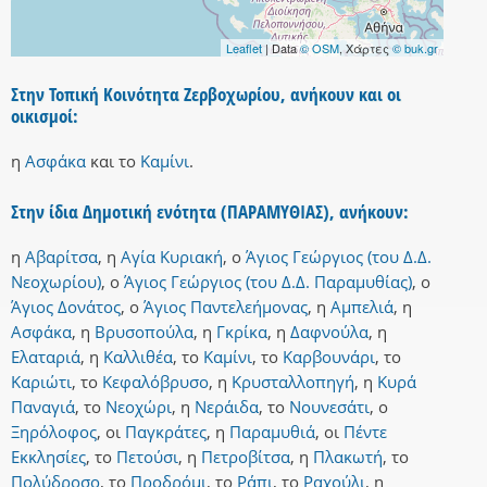
Leaflet
| Data
© OSM
, Χάρτες
© buk.gr
Στην Τοπική Κοινότητα Ζερβοχωρίου, ανήκουν και οι
οικισμοί:
η
Ασφάκα
και
το
Καμίνι
.
Στην ίδια Δημοτική ενότητα (ΠΑΡΑΜΥΘΙΑΣ), ανήκουν:
η
Αβαρίτσα
,
η
Αγία Κυριακή
,
ο
Άγιος Γεώργιος (του Δ.Δ.
Νεοχωρίου)
,
ο
Άγιος Γεώργιος (του Δ.Δ. Παραμυθίας)
,
ο
Άγιος Δονάτος
,
ο
Άγιος Παντελεήμονας
,
η
Αμπελιά
,
η
Ασφάκα
,
η
Βρυσοπούλα
,
η
Γκρίκα
,
η
Δαφνούλα
,
η
Ελαταριά
,
η
Καλλιθέα
,
το
Καμίνι
,
το
Καρβουνάρι
,
το
Καριώτι
,
το
Κεφαλόβρυσο
,
η
Κρυσταλλοπηγή
,
η
Κυρά
Παναγιά
,
το
Νεοχώρι
,
η
Νεράιδα
,
το
Νουνεσάτι
,
ο
Ξηρόλοφος
,
οι
Παγκράτες
,
η
Παραμυθιά
,
οι
Πέντε
Εκκλησίες
,
το
Πετούσι
,
η
Πετροβίτσα
,
η
Πλακωτή
,
το
Πολύδροσο
,
το
Προδρόμι
,
το
Ράπι
,
το
Ραχούλι
,
η