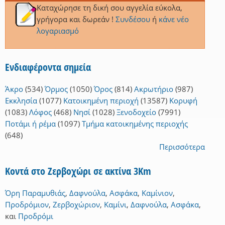
Καταχώρησε τη δική σου αγγελία εύκολα,
γρήγορα και δωρεάν !
Συνδέσου
ή
κάνε νέο
λογαριασμό
Ενδιαφέροντα σημεία
Άκρο
(534)
Όρμος
(1050)
Όρος
(814)
Ακρωτήριο
(987)
Εκκλησία
(1077)
Κατοικημένη περιοχή
(13587)
Κορυφή
(1083)
Λόφος
(468)
Νησί
(1028)
Ξενοδοχείο
(7991)
Ποτάμι ή ρέμα
(1097)
Τμήμα κατοικημένης περιοχής
(648)
Περισσότερα
Κοντά στο Ζερβοχώρι σε ακτίνα 3Km
Όρη Παραμυθιάς
,
Δαφνούλα
,
Ασφάκα
,
Καμίνιον
,
Προδρόμιον
,
Ζερβοχώριον
,
Καμίνι
,
Δαφνούλα
,
Ασφάκα
,
και
Προδρόμι