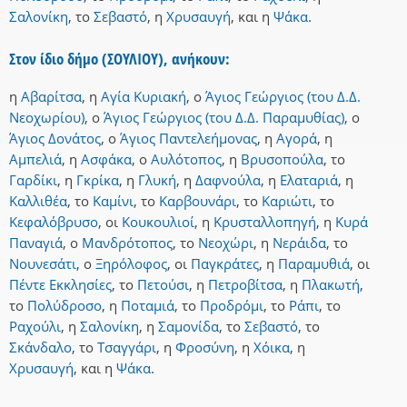
Σαλονίκη
,
το
Σεβαστό
,
η
Χρυσαυγή
,
και
η
Ψάκα
.
Στον ίδιο δήμο (ΣΟΥΛΙΟΥ), ανήκουν:
η
Αβαρίτσα
,
η
Αγία Κυριακή
,
ο
Άγιος Γεώργιος (του Δ.Δ.
Νεοχωρίου)
,
ο
Άγιος Γεώργιος (του Δ.Δ. Παραμυθίας)
,
ο
Άγιος Δονάτος
,
ο
Άγιος Παντελεήμονας
,
η
Αγορά
,
η
Αμπελιά
,
η
Ασφάκα
,
ο
Αυλότοπος
,
η
Βρυσοπούλα
,
το
Γαρδίκι
,
η
Γκρίκα
,
η
Γλυκή
,
η
Δαφνούλα
,
η
Ελαταριά
,
η
Καλλιθέα
,
το
Καμίνι
,
το
Καρβουνάρι
,
το
Καριώτι
,
το
Κεφαλόβρυσο
,
οι
Κουκουλιοί
,
η
Κρυσταλλοπηγή
,
η
Κυρά
Παναγιά
,
ο
Μανδρότοπος
,
το
Νεοχώρι
,
η
Νεράιδα
,
το
Νουνεσάτι
,
ο
Ξηρόλοφος
,
οι
Παγκράτες
,
η
Παραμυθιά
,
οι
Πέντε Εκκλησίες
,
το
Πετούσι
,
η
Πετροβίτσα
,
η
Πλακωτή
,
το
Πολύδροσο
,
η
Ποταμιά
,
το
Προδρόμι
,
το
Ράπι
,
το
Ραχούλι
,
η
Σαλονίκη
,
η
Σαμονίδα
,
το
Σεβαστό
,
το
Σκάνδαλο
,
το
Τσαγγάρι
,
η
Φροσύνη
,
η
Χόικα
,
η
Χρυσαυγή
,
και
η
Ψάκα
.