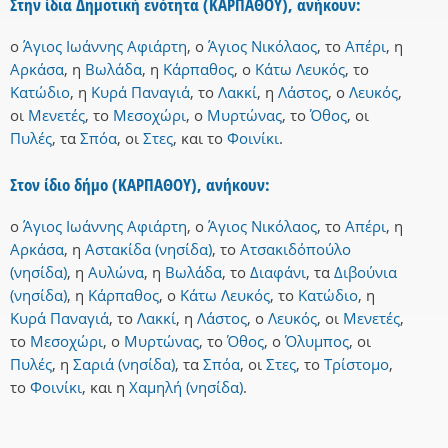
Στην ίδια Δημοτική ενότητα (ΚΑΡΠΑΘΟΥ), ανήκουν:
ο
Άγιος Ιωάννης Αφιάρτη
,
ο
Άγιος Νικόλαος
,
το
Απέρι
,
η
Αρκάσα
,
η
Βωλάδα
,
η
Κάρπαθος
,
ο
Κάτω Λευκός
,
το
Κατώδιο
,
η
Κυρά Παναγιά
,
το
Λακκί
,
η
Λάστος
,
ο
Λευκός
,
οι
Μενετές
,
το
Μεσοχώρι
,
ο
Μυρτώνας
,
το
Όθος
,
οι
Πυλές
,
τα
Σπόα
,
οι
Στες
,
και
το
Φοινίκι
.
Στον ίδιο δήμο (ΚΑΡΠΑΘΟΥ), ανήκουν:
ο
Άγιος Ιωάννης Αφιάρτη
,
ο
Άγιος Νικόλαος
,
το
Απέρι
,
η
Αρκάσα
,
η
Αστακίδα (νησίδα)
,
το
Ατσακιδόπούλο
(νησίδα)
,
η
Αυλώνα
,
η
Βωλάδα
,
το
Διαφάνι
,
τα
Διβούνια
(νησίδα)
,
η
Κάρπαθος
,
ο
Κάτω Λευκός
,
το
Κατώδιο
,
η
Κυρά Παναγιά
,
το
Λακκί
,
η
Λάστος
,
ο
Λευκός
,
οι
Μενετές
,
το
Μεσοχώρι
,
ο
Μυρτώνας
,
το
Όθος
,
ο
Όλυμπος
,
οι
Πυλές
,
η
Σαριά (νησίδα)
,
τα
Σπόα
,
οι
Στες
,
το
Τρίστομο
,
το
Φοινίκι
,
και
η
Χαμηλή (νησίδα)
.