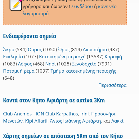
γρήγορα και δωρεάν !
Συνδέσου
ή
κάνε νέο
λογαριασμό
Ενδιαφέροντα σημεία
Άκρο
(534)
Όρμος
(1050)
Όρος
(814)
Ακρωτήριο
(987)
Εκκλησία
(1077)
Κατοικημένη περιοχή
(13587)
Κορυφή
(1083)
Λόφος
(468)
Νησί
(1028)
Ξενοδοχείο
(7991)
Ποτάμι ή ρέμα
(1097)
Τμήμα κατοικημένης περιοχής
(648)
Περισσότερα
Κοντά στον Κήπο Αφιάρτη σε ακτίνα 3Km
Club Anemos - ION Club Karpathos
,
Irini
,
Πρασονήσι
Μενετών
,
Kipi Afiarti
,
Άγιος Ιωάννης Αφιάρτη
,
και
Λακκί
Χάρτης σημείων σε απόσταση 5Km από τον Κήπο