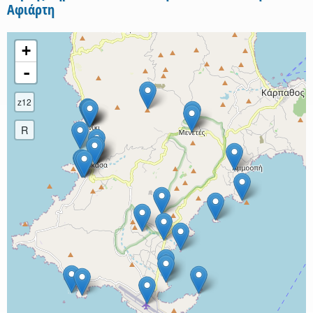
Αφιάρτη
+
-
z12
R