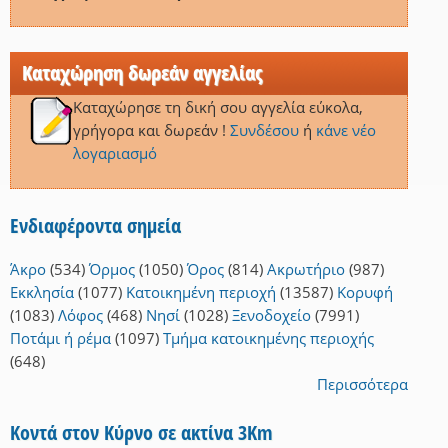
Καταχώρηση δωρεάν αγγελίας
Καταχώρησε τη δική σου αγγελία εύκολα,
γρήγορα και δωρεάν !
Συνδέσου
ή
κάνε νέο
λογαριασμό
Ενδιαφέροντα σημεία
Άκρο
(534)
Όρμος
(1050)
Όρος
(814)
Ακρωτήριο
(987)
Εκκλησία
(1077)
Κατοικημένη περιοχή
(13587)
Κορυφή
(1083)
Λόφος
(468)
Νησί
(1028)
Ξενοδοχείο
(7991)
Ποτάμι ή ρέμα
(1097)
Τμήμα κατοικημένης περιοχής
(648)
Περισσότερα
Κοντά στον Κύρνο σε ακτίνα 3Km