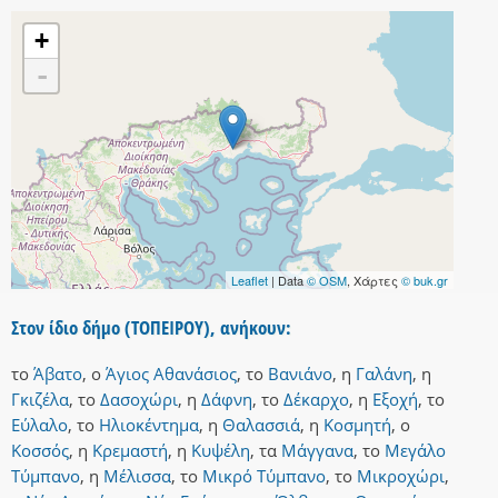
+
-
Leaflet
| Data
© OSM
, Χάρτες
© buk.gr
Στον ίδιο δήμο (ΤΟΠΕΙΡΟΥ), ανήκουν:
το
Άβατο
,
ο
Άγιος Αθανάσιος
,
το
Βανιάνο
,
η
Γαλάνη
,
η
Γκιζέλα
,
το
Δασοχώρι
,
η
Δάφνη
,
το
Δέκαρχο
,
η
Εξοχή
,
το
Εύλαλο
,
το
Ηλιοκέντημα
,
η
Θαλασσιά
,
η
Κοσμητή
,
ο
Κοσσός
,
η
Κρεμαστή
,
η
Κυψέλη
,
τα
Μάγγανα
,
το
Μεγάλο
Τύμπανο
,
η
Μέλισσα
,
το
Μικρό Τύμπανο
,
το
Μικροχώρι
,