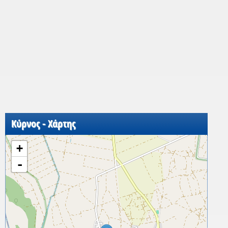
Κύρνος - Χάρτης
+
-