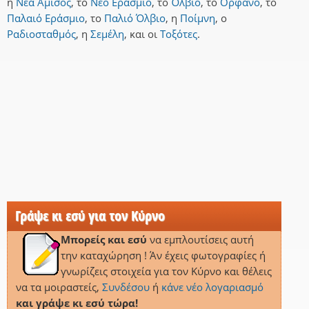
η
Νέα Αμισός
,
το
Νέο Εράσμιο
,
το
Όλβιο
,
το
Ορφανό
,
το
Παλαιό Εράσμιο
,
το
Παλιό Όλβιο
,
η
Ποίμνη
,
ο
Ραδιοσταθμός
,
η
Σεμέλη
,
και
οι
Τοξότες
.
Γράψε κι εσύ για τον Κύρνο
Μπορείς και εσύ
να εμπλουτίσεις αυτή
την καταχώρηση ! Άν έχεις φωτογραφίες ή
γνωρίζεις στοιχεία για τον Κύρνο και θέλεις
να τα μοιραστείς,
Συνδέσου
ή
κάνε νέο λογαριασμό
και γράψε κι εσύ τώρα!