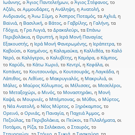
Ιωάννης
,
ο
Άγιος Παντελεήμων
,
ο
Άγιος Στέφανος
,
το
Αζάλι
,
οι
Αμμουδάρες
,
η
Ανάληψη
,
η
Ανατολή
,
ο
Ανδριανός
,
η
Άνω Σύμη
,
ο
Άσπρος Ποταμός
,
τα
Αχλιά
,
η
Βαϊνιά
,
η
Βασιλική
,
ο
Βάτος
,
ο
Γαβρίλης
,
η
Γαλήνη
,
τα
Γδόχια
,
η
Γρα Λυγιά
,
το
Δρακαλεύρι
,
τα
Επάνω
Περιβολάκια
,
η
Θρυπτή
,
η
Ιερά Μονή Παναγίας
Εξακουστής
,
η
Ιερά Μονή Φανερωμένης
,
η
Ιεράπετρα
,
το
Καβούσι
,
ο
Καημένος
,
η
Καλαμαύκα
,
η
Καλλιθέα
,
το
Καλό
Νερό
,
οι
Καλόγεροι
,
ο
Καλυβίτης
,
η
Καμάρα
,
ο
Κάμπος
,
το
Καρύδι
,
το
Κάτω Χωριό
,
το
Κεντρί
,
η
Κεφάλα
,
οι
Κοπάνες
,
το
Κουτσουνάρι
,
ο
Κουτσουράς
,
η
Λαγκάδα
,
η
Λάπιθος
,
οι
Λιθίνες
,
ο
Μακρυγιαλός
,
η
Μακρυλιά
,
οι
Μάλες
,
ο
Μαύρος Κόλυμπος
,
οι
Μέλισσες
,
οι
Μεσελέροι
,
το
Μεταξοχώρι
,
ο
Μινός
,
το
Μοναστηράκι
,
η
Μονή
Καψά
,
οι
Μουρνιές
,
ο
Μπέμπονας
,
οι
Μύθοι
,
ο
Μύρτος
,
η
Νέα Ανατολή
,
ο
Νέος Μύρτος
,
ο
Ξηρόκαμπος
,
το
Ορεινό
,
ο
Ορνιάς
,
η
Παναγία
,
η
Παχειά Άμμος
,
ο
Πεζούλας
,
τα
Περιβολάκια
,
οι
Πεύκοι
,
τα
Πιλαλήματα
,
οι
Ποτάμοι
,
η
Ρίζα
,
το
Σελάκανο
,
ο
Σταυρός
,
το
Σταυροχώρι
,
το
Στόμιο
,
η
Συκιά
,
η
Σφακούρα
,
τα