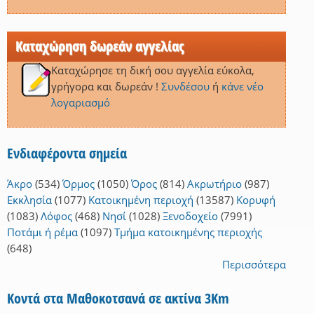
Καταχώρηση δωρεάν αγγελίας
Καταχώρησε τη δική σου αγγελία εύκολα,
γρήγορα και δωρεάν !
Συνδέσου
ή
κάνε νέο
λογαριασμό
Ενδιαφέροντα σημεία
Άκρο
(534)
Όρμος
(1050)
Όρος
(814)
Ακρωτήριο
(987)
Εκκλησία
(1077)
Κατοικημένη περιοχή
(13587)
Κορυφή
(1083)
Λόφος
(468)
Νησί
(1028)
Ξενοδοχείο
(7991)
Ποτάμι ή ρέμα
(1097)
Τμήμα κατοικημένης περιοχής
(648)
Περισσότερα
Κοντά στα Μαθοκοτσανά σε ακτίνα 3Km