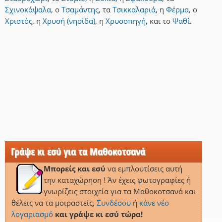
Σχινοκάψαλα
,
ο
Τσαμάντης
,
τα
Τσικκαλαριά
,
η
Φέρμα
,
ο
Χριστός
,
η
Χρυσή (νησίδα)
,
η
Χρυσοπηγή
,
και
το
Ψαθί
.
Γράψε κι εσύ για τα Μαθοκοτσανά
Μπορείς και εσύ
να εμπλουτίσεις αυτή
την καταχώρηση ! Άν έχεις φωτογραφίες ή
γνωρίζεις στοιχεία για τα Μαθοκοτσανά και
θέλεις να τα μοιραστείς,
Συνδέσου
ή
κάνε νέο
λογαριασμό
και γράψε κι εσύ τώρα!