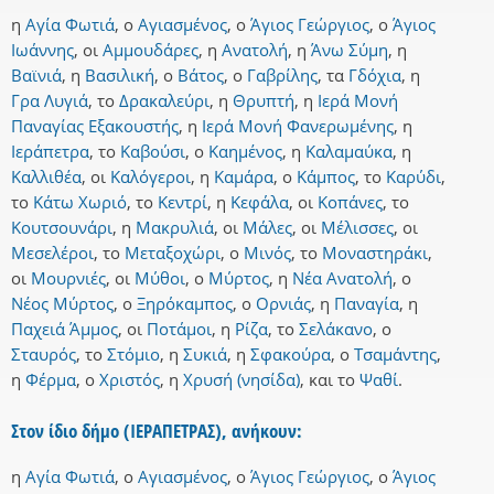
η
Αγία Φωτιά
,
ο
Αγιασμένος
,
ο
Άγιος Γεώργιος
,
ο
Άγιος
Ιωάννης
,
οι
Αμμουδάρες
,
η
Ανατολή
,
η
Άνω Σύμη
,
η
Βαϊνιά
,
η
Βασιλική
,
ο
Βάτος
,
ο
Γαβρίλης
,
τα
Γδόχια
,
η
Γρα Λυγιά
,
το
Δρακαλεύρι
,
η
Θρυπτή
,
η
Ιερά Μονή
Παναγίας Εξακουστής
,
η
Ιερά Μονή Φανερωμένης
,
η
Ιεράπετρα
,
το
Καβούσι
,
ο
Καημένος
,
η
Καλαμαύκα
,
η
Καλλιθέα
,
οι
Καλόγεροι
,
η
Καμάρα
,
ο
Κάμπος
,
το
Καρύδι
,
το
Κάτω Χωριό
,
το
Κεντρί
,
η
Κεφάλα
,
οι
Κοπάνες
,
το
Κουτσουνάρι
,
η
Μακρυλιά
,
οι
Μάλες
,
οι
Μέλισσες
,
οι
Μεσελέροι
,
το
Μεταξοχώρι
,
ο
Μινός
,
το
Μοναστηράκι
,
οι
Μουρνιές
,
οι
Μύθοι
,
ο
Μύρτος
,
η
Νέα Ανατολή
,
ο
Νέος Μύρτος
,
ο
Ξηρόκαμπος
,
ο
Ορνιάς
,
η
Παναγία
,
η
Παχειά Άμμος
,
οι
Ποτάμοι
,
η
Ρίζα
,
το
Σελάκανο
,
ο
Σταυρός
,
το
Στόμιο
,
η
Συκιά
,
η
Σφακούρα
,
ο
Τσαμάντης
,
η
Φέρμα
,
ο
Χριστός
,
η
Χρυσή (νησίδα)
,
και
το
Ψαθί
.
Στον ίδιο δήμο (ΙΕΡΑΠΕΤΡΑΣ), ανήκουν:
η
Αγία Φωτιά
,
ο
Αγιασμένος
,
ο
Άγιος Γεώργιος
,
ο
Άγιος