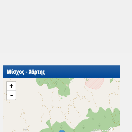
Μίσχος - Χάρτης
+
-