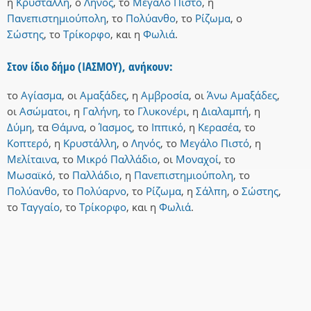
η
Κρυστάλλη
,
ο
Ληνός
,
το
Μεγάλο Πιστό
,
η
Πανεπιστημιούπολη
,
το
Πολύανθο
,
το
Ρίζωμα
,
ο
Σώστης
,
το
Τρίκορφο
,
και
η
Φωλιά
.
Στον ίδιο δήμο (ΙΑΣΜΟΥ), ανήκουν:
το
Αγίασμα
,
οι
Αμαξάδες
,
η
Αμβροσία
,
οι
Άνω Αμαξάδες
,
οι
Ασώματοι
,
η
Γαλήνη
,
το
Γλυκονέρι
,
η
Διαλαμπή
,
η
Δύμη
,
τα
Θάμνα
,
ο
Ίασμος
,
το
Ιππικό
,
η
Κερασέα
,
το
Κοπτερό
,
η
Κρυστάλλη
,
ο
Ληνός
,
το
Μεγάλο Πιστό
,
η
Μελίταινα
,
το
Μικρό Παλλάδιο
,
οι
Μοναχοί
,
το
Μωσαϊκό
,
το
Παλλάδιο
,
η
Πανεπιστημιούπολη
,
το
Πολύανθο
,
το
Πολύαρνο
,
το
Ρίζωμα
,
η
Σάλπη
,
ο
Σώστης
,
το
Ταγγαίο
,
το
Τρίκορφο
,
και
η
Φωλιά
.