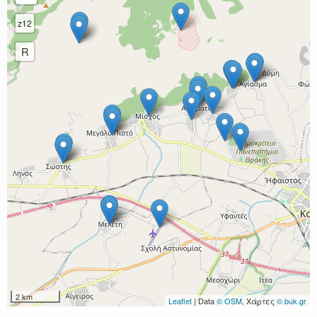
z12
R
2 km
Leaflet
| Data
© OSM
, Χάρτες
© buk.gr