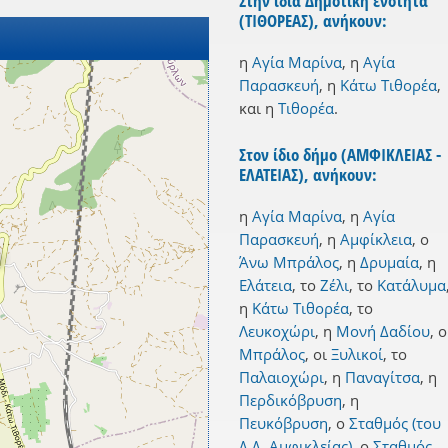
Στην ίδια Δημοτική ενότητα
(ΤΙΘΟΡΕΑΣ), ανήκουν:
η
Αγία Μαρίνα
,
η
Αγία
Παρασκευή
,
η
Κάτω Τιθορέα
,
και
η
Τιθορέα
.
Στον ίδιο δήμο (ΑΜΦΙΚΛΕΙΑΣ -
ΕΛΑΤΕΙΑΣ), ανήκουν:
η
Αγία Μαρίνα
,
η
Αγία
Παρασκευή
,
η
Αμφίκλεια
,
ο
Άνω Μπράλος
,
η
Δρυμαία
,
η
Ελάτεια
,
το
Ζέλι
,
το
Κατάλυμα
η
Κάτω Τιθορέα
,
το
Λευκοχώρι
,
η
Μονή Δαδίου
,
ο
Μπράλος
,
οι
Ξυλικοί
,
το
Παλαιοχώρι
,
η
Παναγίτσα
,
η
Περδικόβρυση
,
η
Πευκόβρυση
,
ο
Σταθμός (του
Δ.Δ. Αμφικλείας)
,
ο
Σταθμός