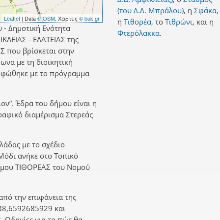
(του Δ.Δ. Μπράλου)
,
η
Σφάκα
,
Leaflet
| Data
© OSM
, Χάρτες
© buk.gr
η
Τιθορέα
,
το
Τιθρώνι
,
και
η
 - Δημοτική Ενότητα
Φτερόλακκα
.
ΚΛΕΙΑΣ - ΕΛΑΤΕΙΑΣ της
Σ που βρίσκεται στην
ωνα με τη διοικητική
ρφώθηκε με το πρόγραμμα
ον”. Έδρα του δήμου είναι η
ραφικό διαμέρισμα Στερεάς
λλάδας με το σχέδιο
 Μόδι ανήκε στο Τοπικό
ήμου ΤΙΘΟΡΕΑΣ του Νομού
από την επιφάνεια της
38,6592685929 και
 Οδηγίες για το πώς θα