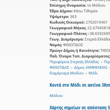
Επίσημη Ονομασία:
το Μόδιον
Έδρα Δήμου:
Κάτω Τιθορέα
Υψόμετρο:
363
Κωδικός Οικισμού:
2702010401
Γεωγραφικό Μήκος:
22.6704581
Γεωγραφικό Πλάτος :
38.659268
Γεωγ. Διαμέρισμα:
Στερεά Ελλάδα
Νομός:
ΦΘΙΩΤΙΔΟΣ
Πρώην Δήμος ή Κοινότητα:
ΤΙΘΟ
Παλ. Όνομα Τοπ. Διαμερίσματος
Περιφέρεια Στερεάς Ελλάδας
›
Περ
ΦΘΙΩΤΙΔΑΣ
›
Δήμος ΑΜΦΙΚΛΕΙΑΣ -
διαμέρισμα Μοδίου
›
Μόδι
Κοντά στο Μόδι σε ακτίνα 3K
Μόδιον
Χάρτης σημείων σε απόσταση 