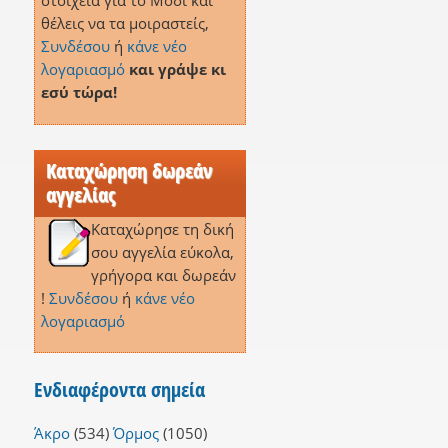
στοιχεία για το Μόδι και
θέλεις να τα μοιραστείς,
Συνδέσου
ή
κάνε νέο
λογαριασμό
και γράψε κι
εσύ τώρα!
Καταχώρηση δωρεάν
αγγελίας
Καταχώρησε τη δική
σου αγγελία εύκολα,
γρήγορα και δωρεάν
!
Συνδέσου
ή
κάνε νέο
λογαριασμό
Ενδιαφέροντα σημεία
Άκρο
(534)
Όρμος
(1050)