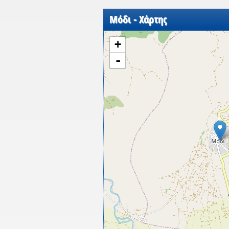
Μόδι - Χάρτης
+
-