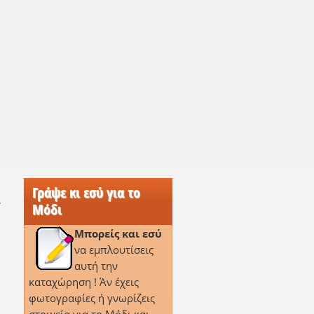
Γράψε κι εσύ για το
,
Μόδι
Μπορείς και εσύ
να εμπλουτίσεις
αυτή την
καταχώρηση ! Άν έχεις
φωτογραφίες ή γνωρίζεις