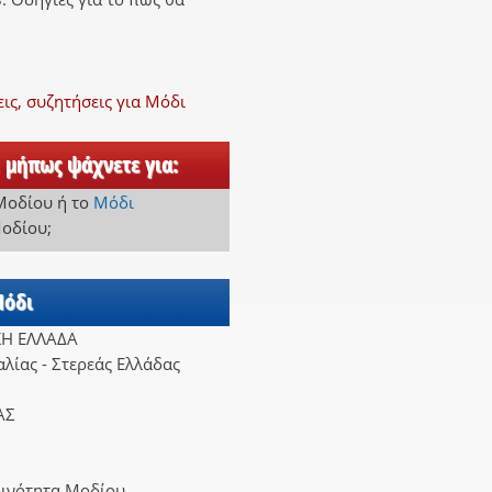
ς, συζητήσεις για Μόδι
 μήπως ψάχνετε για:
 Μοδίου
ή
το
Μόδι
Μοδίου
;
Μόδι
ΚΗ ΕΛΛΑΔΑ
λίας - Στερεάς Ελλάδας
ΑΣ
οινότητα Μοδίου