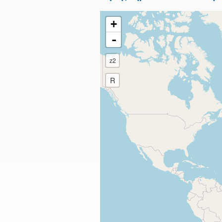
+
-
z2
R