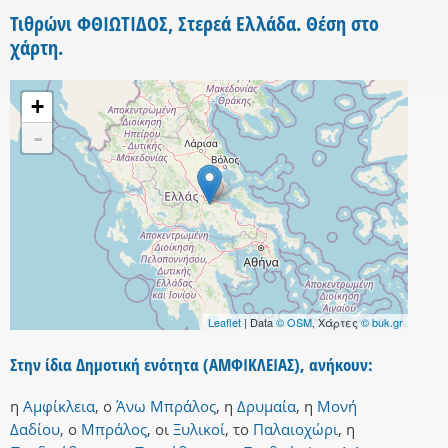
Τιθρώνι ΦΘΙΩΤΙΔΟΣ, Στερεά Ελλάδα. Θέση στο
χάρτη.
+
-
Leaflet
| Data
© OSM
, Χάρτες
© buk.gr
Στην ίδια Δημοτική ενότητα (ΑΜΦΙΚΛΕΙΑΣ), ανήκουν:
η
Αμφίκλεια
,
ο
Άνω Μπράλος
,
η
Δρυμαία
,
η
Μονή
Δαδίου
,
ο
Μπράλος
,
οι
Ξυλικοί
,
το
Παλαιοχώρι
,
η