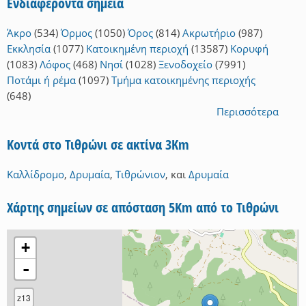
Ενδιαφέροντα σημεία
Άκρο
(534)
Όρμος
(1050)
Όρος
(814)
Ακρωτήριο
(987)
Εκκλησία
(1077)
Κατοικημένη περιοχή
(13587)
Κορυφή
(1083)
Λόφος
(468)
Νησί
(1028)
Ξενοδοχείο
(7991)
Ποτάμι ή ρέμα
(1097)
Τμήμα κατοικημένης περιοχής
(648)
Περισσότερα
Κοντά στο Τιθρώνι σε ακτίνα 3Km
Καλλίδρομο
,
Δρυμαία
,
Τιθρώνιον
,
και
Δρυμαία
Χάρτης σημείων σε απόσταση 5Km από το Τιθρώνι
+
-
z13