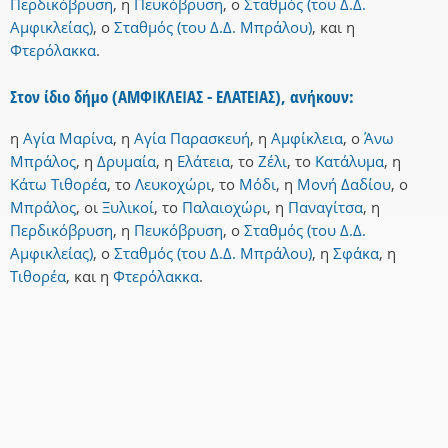
Περδικόβρυση
,
η
Πευκόβρυση
,
ο
Σταθμός (του Δ.Δ.
Αμφικλείας)
,
ο
Σταθμός (του Δ.Δ. Μπράλου)
,
και
η
Φτερόλακκα
.
Στον ίδιο δήμο (ΑΜΦΙΚΛΕΙΑΣ - ΕΛΑΤΕΙΑΣ), ανήκουν:
η
Αγία Μαρίνα
,
η
Αγία Παρασκευή
,
η
Αμφίκλεια
,
ο
Άνω
Μπράλος
,
η
Δρυμαία
,
η
Ελάτεια
,
το
Ζέλι
,
το
Κατάλυμα
,
η
Κάτω Τιθορέα
,
το
Λευκοχώρι
,
το
Μόδι
,
η
Μονή Δαδίου
,
ο
Μπράλος
,
οι
Ξυλικοί
,
το
Παλαιοχώρι
,
η
Παναγίτσα
,
η
Περδικόβρυση
,
η
Πευκόβρυση
,
ο
Σταθμός (του Δ.Δ.
Αμφικλείας)
,
ο
Σταθμός (του Δ.Δ. Μπράλου)
,
η
Σφάκα
,
η
Τιθορέα
,
και
η
Φτερόλακκα
.