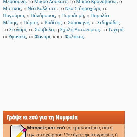
Μεσσούνη
,
το
Μικρό Δουκάτο
,
το
Μικρό Κρανοβούνι
,
ο
Μύτικας
,
η
Νέα Καλλίστη
,
το
Νέο Σιδηροχώρι
,
τα
Παγούρια
,
η
Πάνδροσος
,
η
Παραδημή
,
η
Παραλία
Μέσης
,
η
Πόρπη
,
ο
Ροδίτης
,
η
Σαρακηνή
,
οι
Σιδηράδες
,
το
Στυλάρι
,
τα
Σύμβολα
,
η
Σχολή Αστυνομίας
,
το
Τυχερό
,
οι
Υφαντές
,
το
Φανάρι
,
και
ο
Φύλακας
.
Γράψε κι εσύ για τη Νυμφαία
Μπορείς και εσύ
να εμπλουτίσεις αυτή
την καταχώρηση ! Άν έχεις φωτογραφίες ή