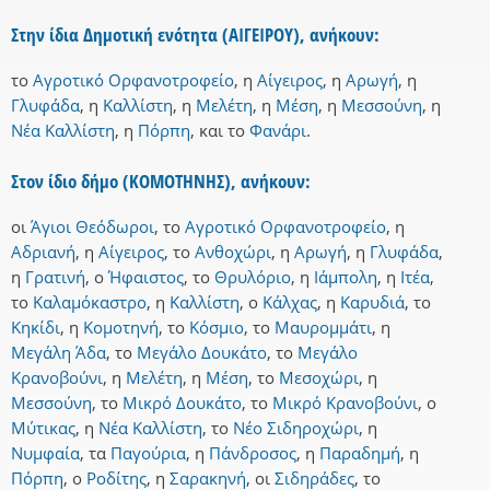
Στην ίδια Δημοτική ενότητα (ΑΙΓΕΙΡΟΥ), ανήκουν:
το
Αγροτικό Ορφανοτροφείο
,
η
Αίγειρος
,
η
Αρωγή
,
η
Γλυφάδα
,
η
Καλλίστη
,
η
Μελέτη
,
η
Μέση
,
η
Μεσσούνη
,
η
Νέα Καλλίστη
,
η
Πόρπη
,
και
το
Φανάρι
.
Στον ίδιο δήμο (ΚΟΜΟΤΗΝΗΣ), ανήκουν:
οι
Άγιοι Θεόδωροι
,
το
Αγροτικό Ορφανοτροφείο
,
η
Αδριανή
,
η
Αίγειρος
,
το
Ανθοχώρι
,
η
Αρωγή
,
η
Γλυφάδα
,
η
Γρατινή
,
ο
Ήφαιστος
,
το
Θρυλόριο
,
η
Ιάμπολη
,
η
Ιτέα
,
το
Καλαμόκαστρο
,
η
Καλλίστη
,
ο
Κάλχας
,
η
Καρυδιά
,
το
Κηκίδι
,
η
Κομοτηνή
,
το
Κόσμιο
,
το
Μαυρομμάτι
,
η
Μεγάλη Άδα
,
το
Μεγάλο Δουκάτο
,
το
Μεγάλο
Κρανοβούνι
,
η
Μελέτη
,
η
Μέση
,
το
Μεσοχώρι
,
η
Μεσσούνη
,
το
Μικρό Δουκάτο
,
το
Μικρό Κρανοβούνι
,
ο
Μύτικας
,
η
Νέα Καλλίστη
,
το
Νέο Σιδηροχώρι
,
η
Νυμφαία
,
τα
Παγούρια
,
η
Πάνδροσος
,
η
Παραδημή
,
η
Πόρπη
,
ο
Ροδίτης
,
η
Σαρακηνή
,
οι
Σιδηράδες
,
το