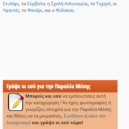
Στυλάρι
,
τα
Σύμβολα
,
η
Σχολή Αστυνομίας
,
το
Τυχερό
,
οι
Υφαντές
,
το
Φανάρι
,
και
ο
Φύλακας
.
Γράψε κι εσύ για την Παραλία Μέσης
Μπορείς και εσύ
να εμπλουτίσεις αυτή
την καταχώρηση ! Άν έχεις φωτογραφίες ή
γνωρίζεις στοιχεία για την Παραλία Μέσης
και θέλεις να τα μοιραστείς,
Συνδέσου
ή
κάνε νέο
λογαριασμό
και γράψε κι εσύ τώρα!