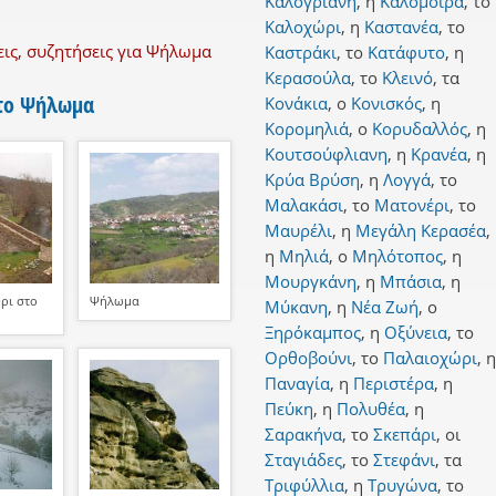
Καλογριανή
,
η
Καλομοίρα
,
το
Καλοχώρι
,
η
Καστανέα
,
το
ις, συζητήσεις για Ψήλωμα
Καστράκι
,
το
Κατάφυτο
,
η
Κερασούλα
,
το
Κλεινό
,
τα
 το Ψήλωμα
Κονάκια
,
ο
Κονισκός
,
η
Κορομηλιά
,
ο
Κορυδαλλός
,
η
Κουτσούφλιανη
,
η
Κρανέα
,
η
Κρύα Βρύση
,
η
Λογγά
,
το
Μαλακάσι
,
το
Ματονέρι
,
το
Μαυρέλι
,
η
Μεγάλη Κερασέα
,
η
Μηλιά
,
ο
Μηλότοπος
,
η
Μουργκάνη
,
η
Μπάσια
,
η
ρι στο
Ψήλωμα
Μύκανη
,
η
Νέα Ζωή
,
ο
Ξηρόκαμπος
,
η
Οξύνεια
,
το
Ορθοβούνι
,
το
Παλαιοχώρι
,
η
Παναγία
,
η
Περιστέρα
,
η
Πεύκη
,
η
Πολυθέα
,
η
Σαρακήνα
,
το
Σκεπάρι
,
οι
Σταγιάδες
,
το
Στεφάνι
,
τα
Τριφύλλια
,
η
Τρυγώνα
,
το