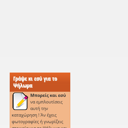
Γράψε κι εσύ για το
Ψήλωμα
Μπορείς και εσύ
να εμπλουτίσεις
αυτή την
καταχώρηση ! Άν έχεις
φωτογραφίες ή γνωρίζεις
,