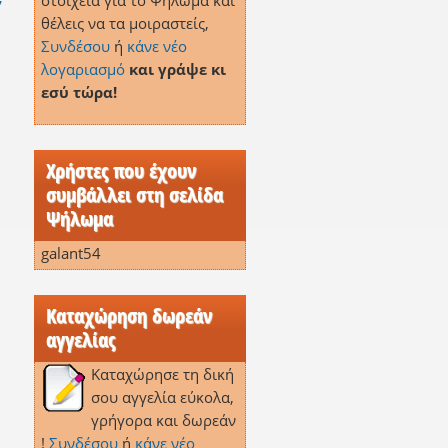
στοιχεία για το Ψήλωμα και
θέλεις να τα μοιραστείς,
Συνδέσου
ή
κάνε νέο
λογαριασμό
και γράψε κι
εσύ τώρα!
Χρήστες που έχουν
συμβάλλει στη σελίδα
Ψήλωμα
galant54
Καταχώρηση δωρεάν
αγγελίας
Καταχώρησε τη δική
σου αγγελία εύκολα,
γρήγορα και δωρεάν
!
Συνδέσου
ή
κάνε νέο