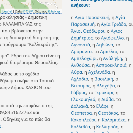
ανήκουν:
Leaflet
| Data
© OSM
, Χάρτες
© buk.gr
ροκκλησιάς - Δημοτική
η
Αγία Παρασκευή
,
η
Αγία
ήμο ΚΑΛΑΜΠΑΚΑΣ της
Παρασκευή
,
η
Αγία Τριάδα
,
οι
 που βρίσκεται στην
Άγιοι Θεόδωροι
,
ο
Άγιος
 τη διοικητική διαίρεση της
Δημήτριος
,
το
Αγιόφυλλο
,
η
 πρόγραμμα “Καλλικράτης”.
Αγναντιά
,
η
Αηδώνα
,
το
Αμάραντο
,
τα
Αμπέλια
,
το
ωμα”. Έδρα του δήμου είναι η
Αμπελοχώρι
,
η
Ανάληψη
,
η
φικό διαμέρισμα Θεσσαλίας.
Ανθούσα
,
η
Ασπροκκλησιά
,
η
Αύρα
,
η
Αχελινάδα
,
η
λλάδας με το σχέδιο
Αχλαδιά
,
η
Βασιλική
,
ο
ο Ψήλωμα ανήκε στο Τοπικό
Βιτουμάς
,
η
Βλαχάβα
,
ο
πρώην Δήμου ΧΑΣΙΩΝ του
Γάβρος
,
το
Γερακάρι
,
η
Γλυκομηλιά
,
η
Διάβα
,
τα
ρα από την επιφάνεια της
Δολιανά
,
το
Ελάφι
,
η
39,8451622763 και
Θεόπετρα
,
η
Θεοτόκος
,
το
 Οδηγίες για το πώς θα
Κακοπλεύρι
,
η
Καλαμπάκα
,
η
ώ.
Καλλιθέα
,
η
Καλλιρρόη
,
η