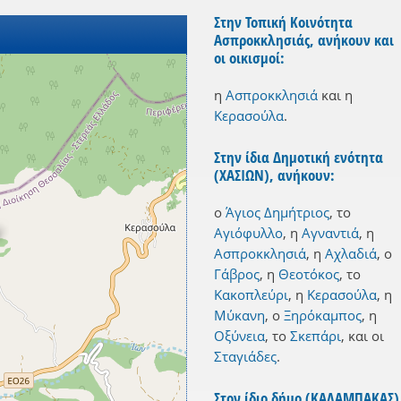
Στην Τοπική Κοινότητα
Ασπροκκλησιάς, ανήκουν και
οι οικισμοί:
η
Ασπροκκλησιά
και
η
Κερασούλα
.
Στην ίδια Δημοτική ενότητα
(ΧΑΣΙΩΝ), ανήκουν:
ο
Άγιος Δημήτριος
,
το
Αγιόφυλλο
,
η
Αγναντιά
,
η
Ασπροκκλησιά
,
η
Αχλαδιά
,
ο
Γάβρος
,
η
Θεοτόκος
,
το
Κακοπλεύρι
,
η
Κερασούλα
,
η
Μύκανη
,
ο
Ξηρόκαμπος
,
η
Οξύνεια
,
το
Σκεπάρι
,
και
οι
Σταγιάδες
.
Στον ίδιο δήμο (ΚΑΛΑΜΠΑΚΑΣ)