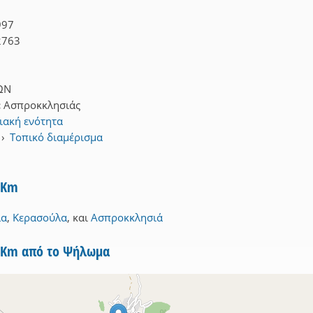
997
2763
ΩΝ
:
Ασπροκκλησιάς
ιακή ενότητα
›
Τοπικό διαμέρισμα
3Km
λα
,
Κερασούλα
,
και
Ασπροκκλησιά
 5Km από το Ψήλωμα