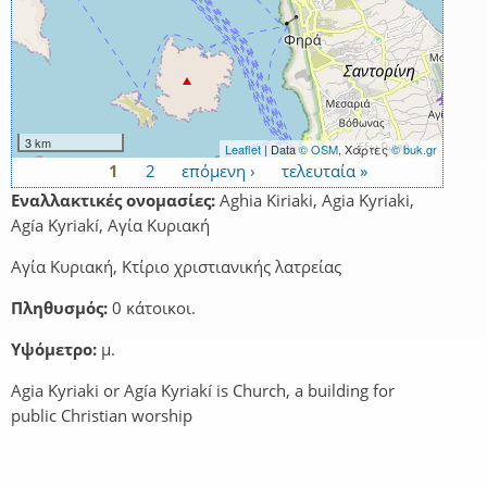
3 km
Leaflet
| Data
© OSM
, Χάρτες
© buk.gr
1
2
επόμενη ›
τελευταία »
Σελίδες
Εναλλακτικές ονομασίες:
Aghia Kiriaki, Agia Kyriaki,
Agía Kyriakí, Αγία Κυριακή
Αγία Κυριακή, Κτίριο χριστιανικής λατρείας
Πληθυσμός:
0 κάτοικοι.
Υψόμετρο:
μ.
Agia Kyriaki or Agía Kyriakí is Church, a building for
public Christian worship