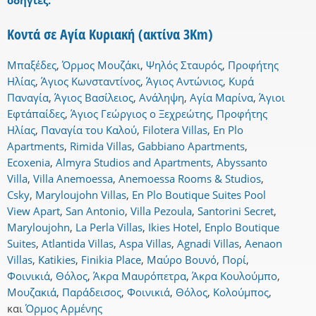
οδηγίες.
Κοντά σε Αγία Κυριακή (ακτίνα 3Km)
Μπαξέδες
,
Όρμος Μουζάκι
,
Ψηλός Σταυρός
,
Προφήτης
Ηλίας
,
Άγιος Κωνσταντίνος
,
Άγιος Αντώνιος
,
Κυρά
Παναγία
,
Άγιος Βασίλειος
,
Ανάληψη
,
Αγία Μαρίνα
,
Άγιοι
Εφτάπαίδες
,
Άγιος Γεώργιος ο Ξεχρεώτης
,
Προφήτης
Ηλίας
,
Παναγία του Καλού
,
Filotera Villas
,
En Plo
Apartments
,
Rimida Villas
,
Gabbiano Apartments
,
Ecoxenia
,
Almyra Studios and Apartments
,
Abyssanto
Villa
,
Villa Anemoessa
,
Anemoessa Rooms & Studios
,
Csky
,
Maryloujohn Villas
,
En Plo Boutique Suites Pool
View Apart
,
San Antonio
,
Villa Pezoula
,
Santorini Secret
,
Maryloujohn
,
La Perla Villas
,
Ikies Hotel
,
Enplo Boutique
Suites
,
Atlantida Villas
,
Aspa Villas
,
Agnadi Villas
,
Aenaon
Villas
,
Katikies
,
Finikia Place
,
Μαύρο Βουνό
,
Πορί
,
Φοινικιά
,
Θόλος
,
Άκρα Μαυρόπετρα
,
Άκρα Κουλούμπο
,
Μουζακιά
,
Παράδεισος
,
Φοινικιά
,
Θόλος
,
Κολούμπος
,
και
Όρμος Αρμένης