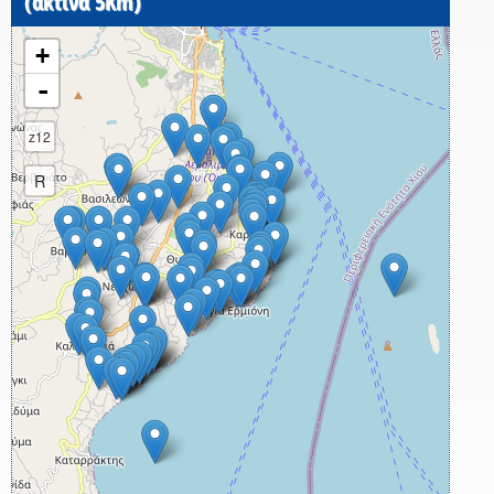
(ακτίνα 5Km)
+
-
z12
R