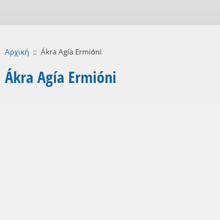
Αρχική
::
Ákra Agía Ermióni
Ákra Agía Ermióni