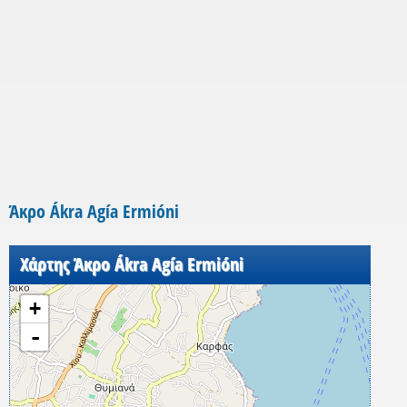
Άκρο Ákra Agía Ermióni
Χάρτης Άκρο Ákra Agía Ermióni
+
-