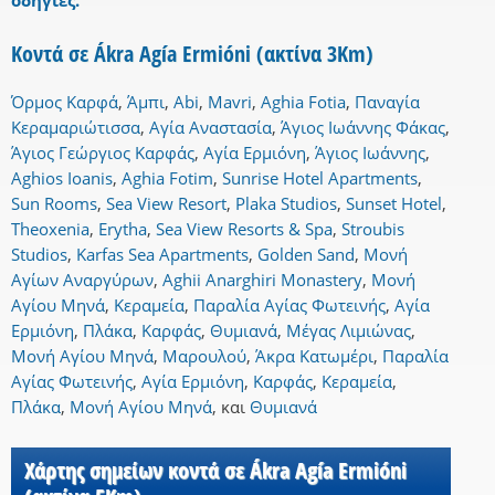
οδηγίες.
Κοντά σε Ákra Agía Ermióni (ακτίνα 3Km)
Όρμος Καρφά
,
Άμπι
,
Abi
,
Mavri
,
Aghia Fotia
,
Παναγία
Κεραμαριώτισσα
,
Αγία Αναστασία
,
Άγιος Ιωάννης Φάκας
,
Άγιος Γεώργιος Καρφάς
,
Αγία Ερμιόνη
,
Άγιος Ιωάννης
,
Aghios Ioanis
,
Aghia Fotim
,
Sunrise Hotel Apartments
,
Sun Rooms
,
Sea View Resort
,
Plaka Studios
,
Sunset Hotel
,
Theoxenia
,
Erytha
,
Sea View Resorts & Spa
,
Stroubis
Studios
,
Karfas Sea Apartments
,
Golden Sand
,
Μονή
Αγίων Αναργύρων
,
Aghii Anarghiri Monastery
,
Μονή
Αγίου Μηνά
,
Κεραμεία
,
Παραλία Αγίας Φωτεινής
,
Αγία
Ερμιόνη
,
Πλάκα
,
Καρφάς
,
Θυμιανά
,
Μέγας Λιμιώνας
,
Μονή Αγίου Μηνά
,
Μαρουλού
,
Άκρα Κατωμέρι
,
Παραλία
Αγίας Φωτεινής
,
Αγία Ερμιόνη
,
Καρφάς
,
Κεραμεία
,
Πλάκα
,
Μονή Αγίου Μηνά
,
και
Θυμιανά
Χάρτης σημείων κοντά σε Ákra Agía Ermióni