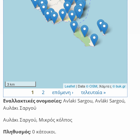
3 km
Leaflet
| Data
© OSM
, Χάρτες
© buk.gr
1
2
επόμενη ›
τελευταία »
Σελίδες
Εναλλακτικές ονομασίες:
Avlaki Sargou, Avláki Sargoú,
Αυλάκι Σαργού
Αυλάκι Σαργού, Μικρός κόλπος
Πληθυσμός:
0 κάτοικοι.