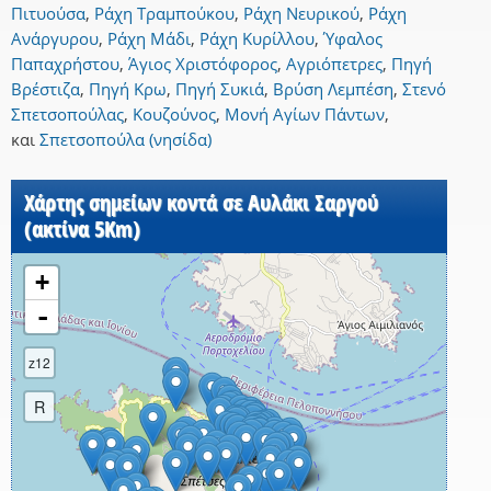
Πιτυούσα
,
Ράχη Τραμπούκου
,
Ράχη Νευρικού
,
Ράχη
Ανάργυρου
,
Ράχη Μάδι
,
Ράχη Κυρίλλου
,
Ύφαλος
Παπαχρήστου
,
Άγιος Χριστόφορος
,
Αγριόπετρες
,
Πηγή
Βρέστιζα
,
Πηγή Κρω
,
Πηγή Συκιά
,
Βρύση Λεμπέση
,
Στενό
Σπετσοπούλας
,
Κουζούνος
,
Μονή Αγίων Πάντων
,
και
Σπετσοπούλα (νησίδα)
Χάρτης σημείων κοντά σε Αυλάκι Σαργού
(ακτίνα 5Km)
+
-
z12
R