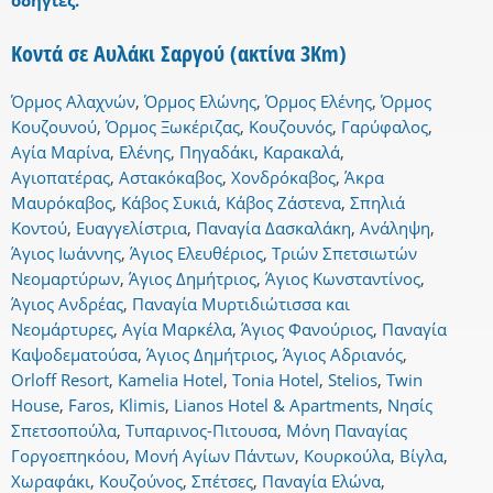
οδηγίες.
Κοντά σε Αυλάκι Σαργού (ακτίνα 3Km)
Όρμος Αλαχνών
,
Όρμος Ελώνης
,
Όρμος Ελένης
,
Όρμος
Κουζουνού
,
Όρμος Ξωκέριζας
,
Κουζουνός
,
Γαρύφαλος
,
Αγία Μαρίνα
,
Ελένης
,
Πηγαδάκι
,
Καρακαλά
,
Αγιοπατέρας
,
Αστακόκαβος
,
Χονδρόκαβος
,
Άκρα
Μαυρόκαβος
,
Κάβος Συκιά
,
Κάβος Ζάστενα
,
Σπηλιά
Κοντού
,
Ευαγγελίστρια
,
Παναγία Δασκαλάκη
,
Ανάληψη
,
Άγιος Ιωάννης
,
Άγιος Ελευθέριος
,
Τριών Σπετσιωτών
Νεομαρτύρων
,
Άγιος Δημήτριος
,
Άγιος Κωνσταντίνος
,
Άγιος Ανδρέας
,
Παναγία Μυρτιδιώτισσα και
Νεομάρτυρες
,
Αγία Μαρκέλα
,
Άγιος Φανούριος
,
Παναγία
Καψοδεματούσα
,
Άγιος Δημήτριος
,
Άγιος Αδριανός
,
Orloff Resort
,
Kamelia Hotel
,
Tonia Hotel
,
Stelios
,
Twin
House
,
Faros
,
Klimis
,
Lianos Hotel & Apartments
,
Νησίς
Σπετσοπούλα
,
Τυπαρινος-Πιτουσα
,
Μόνη Παναγίας
Γοργοεπηκόου
,
Μονή Αγίων Πάντων
,
Κουρκούλα
,
Βίγλα
,
Χωραφάκι
,
Κουζούνος
,
Σπέτσες
,
Παναγία Ελώνα
,