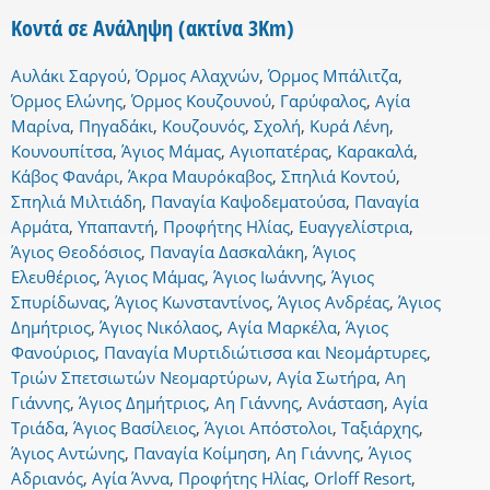
Κοντά σε Ανάληψη (ακτίνα 3Km)
Αυλάκι Σαργού
,
Όρμος Αλαχνών
,
Όρμος Μπάλιτζα
,
Όρμος Ελώνης
,
Όρμος Κουζουνού
,
Γαρύφαλος
,
Αγία
Μαρίνα
,
Πηγαδάκι
,
Κουζουνός
,
Σχολή
,
Κυρά Λένη
,
Κουνουπίτσα
,
Άγιος Μάμας
,
Αγιοπατέρας
,
Καρακαλά
,
Κάβος Φανάρι
,
Άκρα Μαυρόκαβος
,
Σπηλιά Κοντού
,
Σπηλιά Μιλτιάδη
,
Παναγία Καψοδεματούσα
,
Παναγία
Αρμάτα
,
Υπαπαντή
,
Προφήτης Ηλίας
,
Ευαγγελίστρια
,
Άγιος Θεοδόσιος
,
Παναγία Δασκαλάκη
,
Άγιος
Ελευθέριος
,
Άγιος Μάμας
,
Άγιος Ιωάννης
,
Άγιος
Σπυρίδωνας
,
Άγιος Κωνσταντίνος
,
Άγιος Ανδρέας
,
Άγιος
Δημήτριος
,
Άγιος Νικόλαος
,
Αγία Μαρκέλα
,
Άγιος
Φανούριος
,
Παναγία Μυρτιδιώτισσα και Νεομάρτυρες
,
Τριών Σπετσιωτών Νεομαρτύρων
,
Αγία Σωτήρα
,
Αη
Γιάννης
,
Άγιος Δημήτριος
,
Αη Γιάννης
,
Ανάσταση
,
Αγία
Τριάδα
,
Άγιος Βασίλειος
,
Άγιοι Απόστολοι
,
Ταξιάρχης
,
Άγιος Αντώνης
,
Παναγία Κοίμηση
,
Αη Γιάννης
,
Άγιος
Αδριανός
,
Αγία Άννα
,
Προφήτης Ηλίας
,
Orloff Resort
,