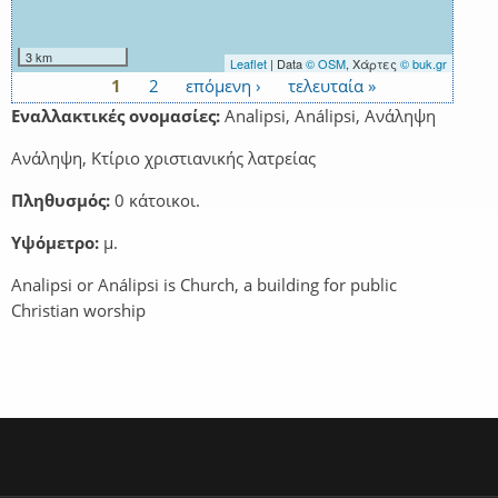
3 km
Leaflet
| Data
© OSM
, Χάρτες
© buk.gr
1
2
επόμενη ›
τελευταία »
Σελίδες
Εναλλακτικές ονομασίες:
Analipsi, Análipsi, Ανάληψη
Ανάληψη, Κτίριο χριστιανικής λατρείας
Πληθυσμός:
0 κάτοικοι.
Υψόμετρο:
μ.
Analipsi or Análipsi is Church, a building for public
Christian worship