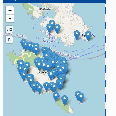
+
-
z12
R