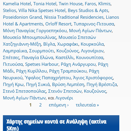
Kamelia Hotel
,
Tonia Hotel
,
Twin House
,
Faros
,
Klimis
,
Stelios
,
Villa Nika Spetses Hotel
,
Beys Studios & Apts
,
Poseidonion Grand
,
Nissia Traditional Residencies
,
Lianos
Hotel & Apartments
,
Orloff Resort
,
Τυπαρινος-Πιτουσα
,
Μόνη Παναγίας Γοργοεπηκόου
,
Μονή Αγίων Πάντων
,
Μουσείο Μπουμπουλίνας
,
Μουσείο Σπετσών
Χατζηγιάννη-Μέξη
,
Βίγλα
,
Χωραφάκι
,
Κουρκούλα
,
Λαμπραίικα
,
Σουρμπούτι
,
Κουζούνος
,
Λιγονέριον
,
Σπέτσες
,
Παναγία Ελώνα
,
Καστέλλι
,
Κουνουπίτσα
,
Πιτυούσα
,
Spetses Harbour
,
Ράχη Ανάργυρου
,
Ράχη
Μάδι
,
Ράχη Κυρίλλου
,
Ράχη Τραμπούκου
,
Ράχη
Νευρικού
,
Ύφαλος Παπαχρήστου
,
Άγιος Χριστόφορος
,
Πηγή Κρω
,
Πηγή Συκιά
,
Βρύση Λεμπέση
,
Πηγή Βρέστιζα
,
Στενό Σπετσοπούλας
,
Στενόν Σπετσών
,
Κουζούνος
,
Μονή Αγίων Πάντων
,
και
Λιγονέρι
1
2
επόμενη ›
τελευταία »
Σελίδες
Χάρτης σημείων κοντά σε Ανάληψη (ακτίνα
5Km)