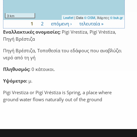
3 km
Leaflet
| Data
© OSM
, Χάρτες
© buk.gr
1
2
επόμενη ›
τελευταία »
Σελίδες
Εναλλακτικές ονομασίες:
Pigi Vrestiza, Pigí Vréstiza,
Πηγή Βρέστιζα
Πηγή Βρέστιζα, Τοποθεσία του εδάφους που αναβλύζει
νερό από τη γή
Πληθυσμός:
0 κάτοικοι.
Υψόμετρο:
μ.
Pigi Vrestiza or Pigí Vréstiza is Spring, a place where
ground water flows naturally out of the ground