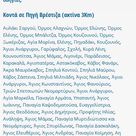
οδηγίες.
Κοντά σε Πηγή Βρέστιζα (ακτίνα 3Km)
Αυλάκι Σαργού
,
Όρμος Αλαχνών
,
Όρμος Ελώνης
,
Όρμος
Ελένης
,
Όρμος Μπάλιτζα
,
Όρμος Κουζουνού
,
Όρμος
Ξωκέριζας
,
Αγία Μαρίνα
,
Ελένης
,
Πηγαδάκι
,
Κουζουνός
,
Άγιοι Ανάργυροι
,
Γαρύφαλος
,
Σχολή
,
Κυρά Λένη
,
Κουνουπίτσα
,
Άγιος Μάμας
,
Λιγονέρι
,
Παράδεισος
,
Καρακαλά
,
Αγιοπατέρας
,
Αστακόκαβος
,
Κάβος Φανάρι
,
Άκρα Μαυρόκαβος
,
Σπηλιά Κοντού
,
Σπηλιά Μαύρου
,
Κάβος Ζάστενα
,
Σπηλιά Μιλτιάδη
,
Άγιος Νικόλαος
,
Άγιοι
Ανάργυροι
,
Άγιος Κωνσταντίνος
,
Άγιος Φανούριος
,
Τριών Σπετσιωτών Νεομαρτύρων
,
Άγιοι Ανάργυροι
,
Αγία Μαρκέλα
,
Παναγία Αρμάτα
,
Υπαπαντή
,
Άγιος
Ιωάννης
,
Παναγία Καψοδεματούσα
,
Ευαγγελίστρια
,
Άγιος Θεοδόσιος
,
Άγιος Δημήτριος
,
Προφήτης Ηλίας
,
Ανάληψη
,
Άγιος Μάμας
,
Παναγία Μυρτιδιώτισσα και
Νεομάρτυρες
,
Άγιος Σπυρίδωνας
,
Παναγία Δασκαλάκη
,
Άγιος Ελευθέριος
,
Άγιος Ανδρέας
,
Παναγία Κοίμηση
,
Αη