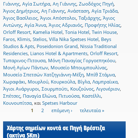
Γιάννης
,
Αγία Σωτήρα
,
Αη Γιάννης
,
Ζωοδόχος Πηγή
,
Άγιος Δημήτριος
,
Αη Γιάννης
,
Ανάσταση
,
Αγία Τριάδα
,
Άγιος Βασίλειος
,
Άγιοι Απόστολοι
,
Ταξιάρχης
,
Άγιος
Αντώνης
,
Αγία Άννα
,
Άγιος Αδριανός
,
Προφήτης Ηλίας
,
Orloff Resort
,
Kamelia Hotel
,
Tonia Hotel
,
Twin House
,
Faros
,
Klimis
,
Stelios
,
Villa Nika Spetses Hotel
,
Beys
Studios & Apts
,
Poseidonion Grand
,
Nissia Traditional
Residencies
,
Lianos Hotel & Apartments
,
Orloff Resort
,
Τυπαρινος-Πιτουσα
,
Μόνη Παναγίας Γοργοεπηκόου
,
Μονή Αγίων Πάντων
,
Μουσείο Μπουμπουλίνας
,
Μουσείο Σπετσών Χατζηγιάννη-Μέξη
,
Μπίθ Στάμνα
,
Χωραφάκι
,
Μουρλού
,
Κουρκούλα
,
Βίγλα
,
Λαμπραίικα
,
Άγιοι Ανάργυροι
,
Σουρμπούτι
,
Κουζούνος
,
Λιγονέριον
,
Σπέτσες
,
Παναγία Ελώνα
,
Πιτυούσα
,
Καστέλλι
,
Κουνουπίτσα
,
και
Spetses Harbour
1
2
επόμενη ›
τελευταία »
Σελίδες
Χάρτης σημείων κοντά σε Πηγή Βρέστιζα
(ακτίνα 5Km)