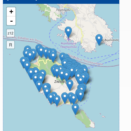
+
-
z12
R