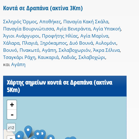
Κοντά σε Δραπάνα (ακτίνα 3Km)
Σκληρός Όρμος
,
Αποθήκες
,
Παναγία Κακή Σκάλα
,
Παναγία Βουρνιώτισσα
,
Αγία Βενεράντα
,
Αγία Υπακοή
,
Άγιοι Ανάργυροι
,
Προφήτης Ηλίας
,
Αγία Μαρίνα
,
Χάλαρα
,
Πλαγιά
,
Ξηρόκαμπος
,
Δυό Βουνά
,
Αυλομόνι
,
Βουνό
,
Πνακωτό
,
Αγάπη
,
Σκλαβοχωριόν
,
Άκρα Σέλινα
,
Τσαγκάρι Ράχη
,
Καυκαριά
,
Λαδιάς
,
Σκλαβοχώρι
,
και
Αγάπη
Χάρτης σημείων κοντά σε Δραπάνα (ακτίνα
5Km)
+
-
z12