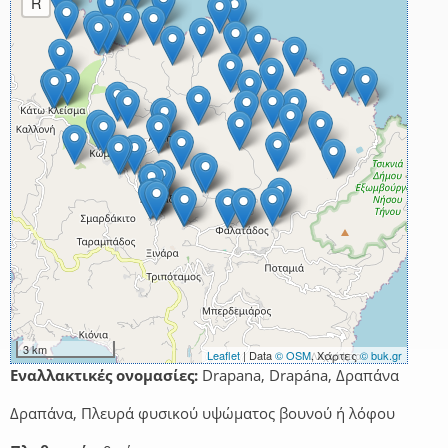
R
3 km
Leaflet
| Data
© OSM
, Χάρτες
© buk.gr
Εναλλακτικές ονομασίες:
Drapana, Drapána, Δραπάνα
Δραπάνα, Πλευρά φυσικού υψώματος βουνού ή λόφου