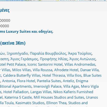
μένες
00000
00000
ms Luxury Suites και οδηγίες.
 (ακτίνα 3Km)
ρών
,
Ξηροπήγαδο
,
Παραλία Βουρβούλος
,
Άκρα Τούρλος
,
παστη
,
Άγιος Γεράσιμος
,
Προφήτης Ηλίας
,
Άγιος Αντώνιος
,
otel Petit Palace
,
Iconic Santorini Hotel
,
Villas Andromedas
,
 Villas
,
Milos Villas
,
Villa Roussa
,
Afrodete Hotel
,
Danae Villa
,
c
,
Caldera Butterfly Villas
,
Hotel Thirasia
,
Villa Ilios
,
Blue Suites
o
,
Antonia
,
Flora Hotel
,
Pantelia Suites
,
Anteliz
,
Enigma
ditional Apartments
,
Imerovigli Palace
,
Villa Agas
,
Mero Vigla
s
,
Hotel Palladion
,
Langas Villas
,
Nikos Kafieris Furnished
el
,
Katerina S Castle
,
Mill Houses Studios and Suites
,
Uranos
lla Toula
,
Kasimatis Studios
,
Ellinon Thea
,
Studios and