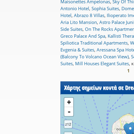
Maisonettes Ampelonas
,
Sky Of Thi
Antonio Hotel
,
Sophia Suites
,
Domes
Hotel
,
Abrazo 8 Villas
,
Ilioperato Im
Aria Lito Mansion
,
Astro Palace Juni
Side Suites
,
On The Rocks Apartmen
Greco Palace And Spa
,
Kallisti Ther
Spiliotica Traditional Apartments
,
W
Evgenia & Suites
,
Aressana Spa Hote
(Balcony To Volcano Ocean View)
,
S
Suites
,
Mill Houses Elegant Suites
,
κ
1
Σελίδες
Χάρτης σημείων κοντά σε Dre
+
-
z12