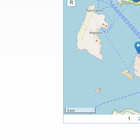
R
3 km
1
Σελίδες