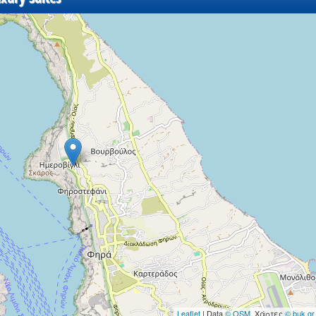
Leaflet
| Data
© OSM
, Χάρτες
© buk.gr