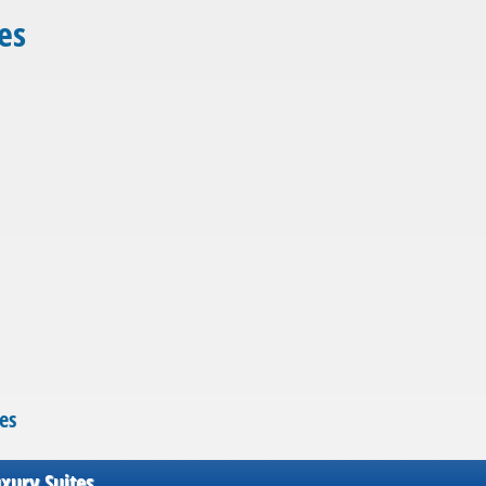
es
es
xury Suites