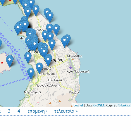
Leaflet
| Data
© OSM
, Χάρτες
© buk.gr
2
3
4
επόμενη ›
τελευταία »