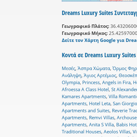
Dreams Luxury Suites Συντεταγ
Γεωγραφικό Πλάτος:
36.4320600
Γεωγραφικό Μήκος:
25.4259700
Δείτε τον Χάρτη Google για Drea
Κοντά σε Dreams Luxury Suites
Μεσές
,
Άσπρα Χώματα
,
Όρμος Φη
Ανάληψη
,
Άγιος Αρτέμιος
,
Θεοσκέ
Olympia
,
Princess
,
Angels in Fira
,
H
Afroessa A Class Hotel
,
St Alexander
Kamares Apartments
,
Villa Romanti
Apartments
,
Hotel Leta
,
San Giorgi
Apartments and Suites
,
Reverie Tra
Apartments
,
Remvi Villas
,
Archouse
Apartments
,
Anita S Villa
,
Babis Hot
Traditional Houses
,
Aeolos Villas
,
Vi