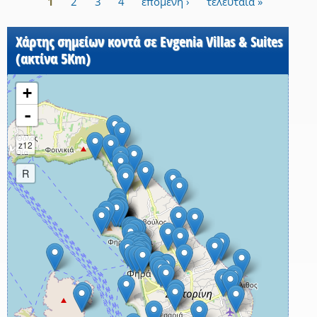
1
2
3
4
επόμενη ›
τελευταία »
Σελίδες
Χάρτης σημείων κοντά σε Evgenia Villas & Suites
(ακτίνα 5Km)
+
-
z12
R