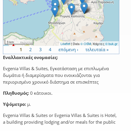
3 km
Leaflet
| Data
© OSM
, Χάρτες
© buk.gr
1
2
3
4
επόμενη ›
τελευταία »
Σελίδες
Εναλλακτικές ονομασίες:
Evgenia Villas & Suites, Εγκατάσταση με επιπλωμένα
δωμάτια ή διαμερίσματα που ενοικιάζονται για
περιορισμένο χρονικό διάστημα σε επισκέπτες
Πληθυσμός:
0 κάτοικοι.
Υψόμετρο:
μ.
Evgenia Villas & Suites or Evgenia Villas & Suites is Hotel,
a building providing lodging and/or meals for the public