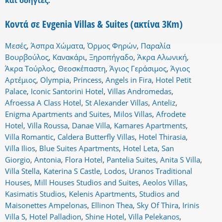
και οδηγίες.
Κοντά σε Evgenia Villas & Suites (ακτίνα 3Km)
Μεσές
,
Άσπρα Χώματα
,
Όρμος Φηρών
,
Παραλία
Βουρβούλος
,
Κανακάρι
,
Ξηροπήγαδο
,
Άκρα Αλωνική
,
Άκρα Τούρλος
,
Θεοσκέπαστη
,
Άγιος Γεράσιμος
,
Άγιος
Αρτέμιος
,
Olympia
,
Princess
,
Angels in Fira
,
Hotel Petit
Palace
,
Iconic Santorini Hotel
,
Villas Andromedas
,
Afroessa A Class Hotel
,
St Alexander Villas
,
Anteliz
,
Enigma Apartments and Suites
,
Milos Villas
,
Afrodete
Hotel
,
Villa Roussa
,
Danae Villa
,
Kamares Apartments
,
Villa Romantic
,
Caldera Butterfly Villas
,
Hotel Thirasia
,
Villa Ilios
,
Blue Suites Apartments
,
Hotel Leta
,
San
Giorgio
,
Antonia
,
Flora Hotel
,
Pantelia Suites
,
Anita S Villa
,
Villa Stella
,
Katerina S Castle
,
Lodos
,
Uranos Traditional
Houses
,
Mill Houses Studios and Suites
,
Aeolos Villas
,
Kasimatis Studios
,
Kelenis Apartments
,
Studios and
Maisonettes Ampelonas
,
Ellinon Thea
,
Sky Of Thira
,
Irinis
Villa S
,
Hotel Palladion
,
Shine Hotel
,
Villa Pelekanos
,