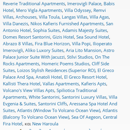
Reverie Traditional Apartments
,
Imerovigli Palace
,
Babis
Hotel
,
Mero Vigla Apartments
,
Villa Odyssey
,
Remvi
Villas
,
Archouses
,
Villa Toula
,
Langas Villas
,
Villa Agas
,
Villa Danezis
,
Nikos Kafieris Furnished Apartments
,
San
Antonio Hotel
,
Sophia Suites
,
Adamis Majesty Suites
,
Domes Resort Santorini
,
Gizis Hotel
,
Sea Sound Hotel
,
Abrazo 8 Villas
,
Fira Blue Horizon
,
Villa Popi
,
Ilioperato
Imerovigli
,
Aliko Luxory Suites
,
Aria Lito Mansion
,
Astro
Palace Junior Suite With Jacuzzi
,
Stilvi Studios
,
On The
Rocks Apartments
,
Homeric Poems Studios
,
Cliff Side
Suites
,
Loizos Stylish Residences (Superior RO)
,
El Greco
Palace And Spa
,
Anatoli Hotel
,
El Greco Resort Hotel
,
Kallisti Thera Hotel
,
Vallas Apartments
,
Kafieris Apts
,
Volcano's View Villas Apts
,
Spiliotica Traditional
Apartments
,
White Santorini
,
Santorini Luxury Villas
,
Villa
Evgenia & Suites
,
Santorini Cliffs
,
Aressana Spa Hotel And
Suites
,
Atlantis (Window To Volcano Ocean View)
,
Atlantis
(Balcony To Volcano Ocean View)
,
Sea Of Aegeon
,
Central
Fira Hotel
,
και
New Haroula