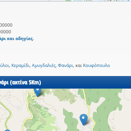
00000
00000
ρι και οδηγίες.
ύλοι
,
Κεραμίδι
,
Αμυγδαλιές
,
Φανάρι
,
και
Κουφόπουλο
νάρι (ακτίνα 5Km)