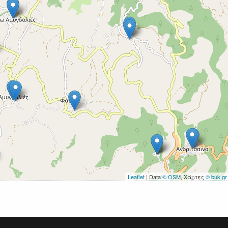
Leaflet
| Data
© OSM
, Χάρτες
© buk.gr