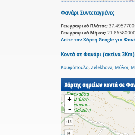
Φανάρι Συντεταγμένες
Γεωγραφικό Πλάτος:
37.4957700
Γεωγραφικό Μήκος:
21.8658000
Δείτε τον Χάρτη Google για Φανά
Κοντά σε Φανάρι (ακτίνα 3Km)
Κουφόπουλο
,
Zelékhova
,
Μύλοι
,
Μ
Χάρτης σημείων κοντά σε Φα
+
-
z13
R