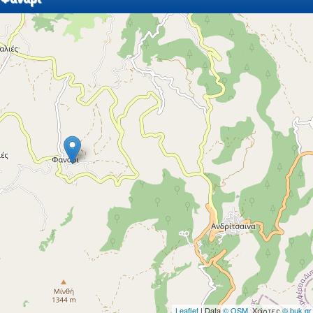
Leaflet
| Data
© OSM
, Χάρτες
© buk.gr