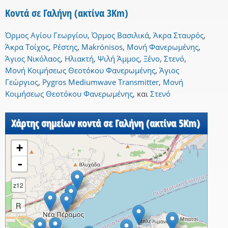
Κοντά σε Γαλήνη (ακτίνα 3Km)
Όρμος Αγίου Γεωργίου
,
Όρμος Βασιλικά
,
Άκρα Σταυρός
,
Άκρα Τοίχος
,
Ρέστης
,
Makrónisos
,
Μονή Φανερωμένης
,
Άγιος Νικόλαος
,
Ηλιακτή
,
Ψιλή Άμμος
,
Ξένο
,
Στενό
,
Μονή Κοιμήσεως Θεοτόκου Φανερωμένης
,
Άγιος
Γεώργιος
,
Pygros Mediumwave Transmitter
,
Μονή
Κοιμήσεως Θεοτόκου Φανερωμένης
,
και
Στενό
Χάρτης σημείων κοντά σε Γαλήνη (ακτίνα 5Km)
+
-
z12
R