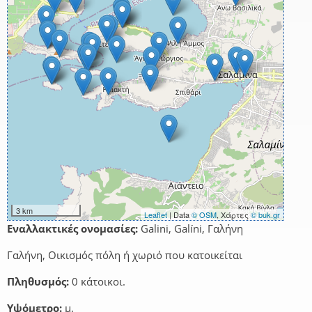
3 km
Leaflet
| Data
© OSM
, Χάρτες
© buk.gr
Εναλλακτικές ονομασίες:
Galini, Galíni, Γαλήνη
Γαλήνη, Οικισμός πόλη ή χωριό που κατοικείται
Πληθυσμός:
0 κάτοικοι.
Υψόμετρο:
μ.