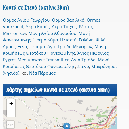
Κοντά σε Στενό (ακτίνα 3Km)
Όρμος Αγίου Γεωργίου
,
Όρμος Βασιλικά
,
Órmos
Vourkádhi
,
Άκρα Καράς
,
Άκρα Τοίχος
,
Ρέστης
,
Makrónisos
,
Μονή Αγίου Αθανασίου
,
Μονή
Φανερωμένης
,
Ήρεμο Κύμα
,
Ηλιακτή
,
Γαλήνη
,
Ψιλή
Άμμος
,
Ξένο
,
Πέραμα
,
Αγία Τριάδα Μεγάρων
,
Μονή
Κοιμήσεως Θεοτόκου Φανερωμένης
,
Άγιος Γεώργιος
,
Pygros Mediumwave Transmitter
,
Αγία Τριάδα
,
Μονή
Κοιμήσεως Θεοτόκου Φανερωμένης
,
Στενό
,
Μακρόνησος
(νησίδα)
,
και
Νέα Πέραμος
Χάρτης σημείων κοντά σε Στενό (ακτίνα 5Km)
+
-
z12