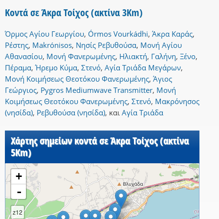
Κοντά σε Άκρα Τοίχος (ακτίνα 3Km)
Όρμος Αγίου Γεωργίου
,
Órmos Vourkádhi
,
Άκρα Καράς
,
Ρέστης
,
Makrónisos
,
Νησίς Ρεβυθούσα
,
Μονή Αγίου
Αθανασίου
,
Μονή Φανερωμένης
,
Ηλιακτή
,
Γαλήνη
,
Ξένο
,
Πέραμα
,
Ήρεμο Κύμα
,
Στενό
,
Αγία Τριάδα Μεγάρων
,
Μονή Κοιμήσεως Θεοτόκου Φανερωμένης
,
Άγιος
Γεώργιος
,
Pygros Mediumwave Transmitter
,
Μονή
Κοιμήσεως Θεοτόκου Φανερωμένης
,
Στενό
,
Μακρόνησος
(νησίδα)
,
Ρεβυθούσα (νησίδα)
,
και
Αγία Τριάδα
Χάρτης σημείων κοντά σε Άκρα Τοίχος (ακτίνα
5Km)
+
-
z12