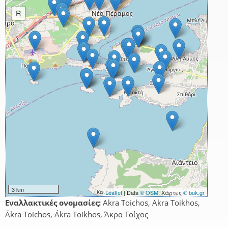
R
3 km
Leaflet
| Data
© OSM
, Χάρτες
© buk.gr
Εναλλακτικές ονομασίες:
Akra Toichos, Akra Toikhos,
Ákra Toíchos, Ákra Toíkhos, Άκρα Τοίχος