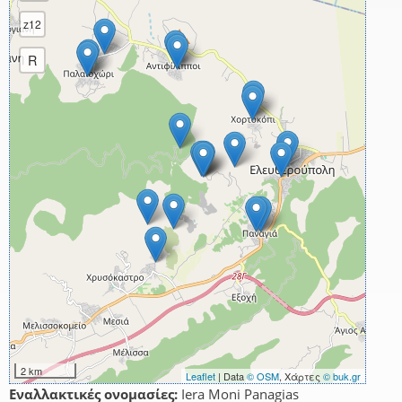
z12
R
2 km
Leaflet
| Data
© OSM
, Χάρτες
© buk.gr
Εναλλακτικές ονομασίες:
Iera Moni Panagias