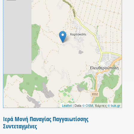
Leaflet
| Data
© OSM
, Χάρτες
© buk.gr
Iερά Μονή Παναγίας Παγγαιωτίσσης
Συντεταγμένες