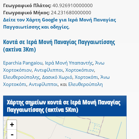
Γεωγραφικό Πλάτος:
40.926910000000
Γεωγραφικό Μήκος:
24.231680000000
Δείτε τον Χάρτη Google για Iερά Μονή Παναγίας
Παγγαιωτίσσης και οδηγίες.
Κοντά σε Iερά Μονή Παναγίας Παγγαιωτίσσης
(ακτίνα 3Km)
Eparchía Pangaíou
,
Ιερά Μονή Υπαπαντής
,
Άνω
Χορτοκόπιον
,
Αντιφίλιπποι
,
Χορτοκόπιον
,
Ελευθερούπολης
,
Δασικό Χωριό
,
Χορτοκόπι
,
Άνω
Χορτοκόπι
,
Αντιφίλιπποι
,
και
Ελευθερούπολη
Χάρτης σημείων κοντά σε Iερά Μονή Παναγίας
Παγγαιωτίσσης (ακτίνα 5Km)
+
-