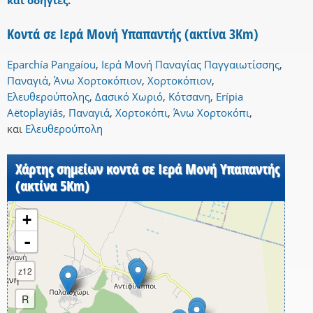
και οδηγίες.
Κοντά σε Ιερά Μονή Υπαπαντής (ακτίνα 3Km)
Eparchía Pangaíou
,
Iερά Μονή Παναγίας Παγγαιωτίσσης
,
Παναγιά
,
Άνω Χορτοκόπιον
,
Χορτοκόπιον
,
Ελευθερούπολης
,
Δασικό Χωριό
,
Κότσανη
,
Erípia
Aëtoplayiás
,
Παναγιά
,
Χορτοκόπι
,
Άνω Χορτοκόπι
,
και
Ελευθερούπολη
Χάρτης σημείων κοντά σε Ιερά Μονή Υπαπαντής
(ακτίνα 5Km)
+
-
z12
R