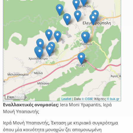
2 km
Leaflet
| Data
© OSM
, Χάρτες
© buk.gr
Εναλλακτικές ονομασίες:
Iera Moni Ypapantis, Ιερά
Μονή Υπαπαντής
Ιερά Μονή Υπαπαντής, Έκταση με κτιριακό συγκρότημα
όπου μία κοινότητα μοναχών ζει απομονωμένη