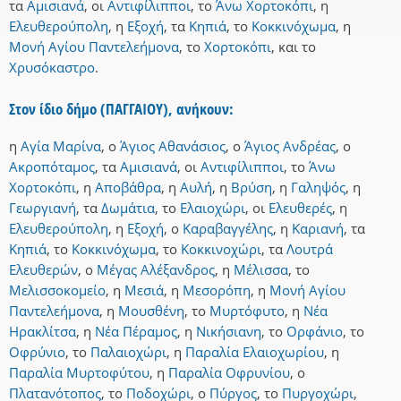
τα
Αμισιανά
,
οι
Αντιφίλιπποι
,
το
Άνω Χορτοκόπι
,
η
Ελευθερούπολη
,
η
Εξοχή
,
τα
Κηπιά
,
το
Κοκκινόχωμα
,
η
Μονή Αγίου Παντελεήμονα
,
το
Χορτοκόπι
,
και
το
Χρυσόκαστρο
.
Στον ίδιο δήμο (ΠΑΓΓΑΙΟΥ), ανήκουν:
η
Αγία Μαρίνα
,
ο
Άγιος Αθανάσιος
,
ο
Άγιος Ανδρέας
,
ο
Ακροπόταμος
,
τα
Αμισιανά
,
οι
Αντιφίλιπποι
,
το
Άνω
Χορτοκόπι
,
η
Αποβάθρα
,
η
Αυλή
,
η
Βρύση
,
η
Γαληψός
,
η
Γεωργιανή
,
τα
Δωμάτια
,
το
Ελαιοχώρι
,
οι
Ελευθερές
,
η
Ελευθερούπολη
,
η
Εξοχή
,
ο
Καραβαγγέλης
,
η
Καριανή
,
τα
Κηπιά
,
το
Κοκκινόχωμα
,
το
Κοκκινοχώρι
,
τα
Λουτρά
Ελευθερών
,
ο
Μέγας Αλέξανδρος
,
η
Μέλισσα
,
το
Μελισσοκομείο
,
η
Μεσιά
,
η
Μεσορόπη
,
η
Μονή Αγίου
Παντελεήμονα
,
η
Μουσθένη
,
το
Μυρτόφυτο
,
η
Νέα
Ηρακλίτσα
,
η
Νέα Πέραμος
,
η
Νικήσιανη
,
το
Ορφάνιο
,
το
Οφρύνιο
,
το
Παλαιοχώρι
,
η
Παραλία Ελαιοχωρίου
,
η
Παραλία Μυρτοφύτου
,
η
Παραλία Οφρυνίου
,
ο
Πλατανότοπος
,
το
Ποδοχώρι
,
ο
Πύργος
,
το
Πυργοχώρι
,