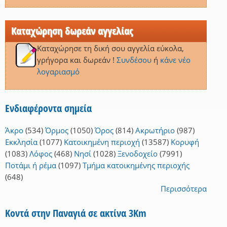
Καταχώρηση δωρεάν αγγελίας
Καταχώρησε τη δική σου αγγελία εύκολα,
γρήγορα και δωρεάν !
Συνδέσου
ή
κάνε νέο
λογαριασμό
Ενδιαφέροντα σημεία
Άκρο
(534)
Όρμος
(1050)
Όρος
(814)
Ακρωτήριο
(987)
Εκκλησία
(1077)
Κατοικημένη περιοχή
(13587)
Κορυφή
(1083)
Λόφος
(468)
Νησί
(1028)
Ξενοδοχείο
(7991)
Ποτάμι ή ρέμα
(1097)
Τμήμα κατοικημένης περιοχής
(648)
Περισσότερα
Κοντά στην Παναγιά σε ακτίνα 3Km