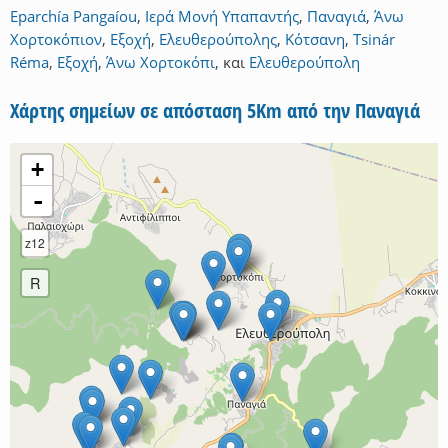
Eparchía Pangaíou
,
Ιερά Μονή Υπαπαντής
,
Παναγιά
,
Άνω
Χορτοκόπιον
,
Εξοχή
,
Ελευθερούπολης
,
Κότσανη
,
Tsinár
Réma
,
Εξοχή
,
Άνω Χορτοκόπι
,
και
Ελευθερούπολη
Χάρτης σημείων σε απόσταση 5Km από την Παναγιά
+
-
z12
R