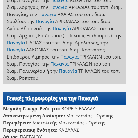
διαμ. Παναγίας
,
την
Παναγία
ΚΟΖΑΝΗΣ
του τοπ.
διαμ. Χορηγού
,
την
Παναγία
ΑΡΚΑΔΙΑΣ
του τοπ. διαμ.
Παναγίας
,
την
Παναγιά
ΑΧΑΪΑΣ
του τοπ. διαμ.
Σουλίου
,
την
Παναγία
ΑΡΓΟΛΙΔΑΣ
του τοπ. διαμ.
Αγίου Αδριανού
,
την
Παναγία
ΑΡΓΟΛΙΔΑΣ
του τοπ.
διαμ. Αρχαίας Επιδαύρου (τ.Παλαιάς Επιδαύρου)
,
την
Παναγία
ΗΛΕΙΑΣ
του τοπ. διαμ. Αμαλιάδος
,
την
Παναγία
ΛΑΚΩΝΙΑΣ
του τοπ. διαμ. Καστανέας
Επιδαύρου Λιμηράς
,
την
Παναγία
ΤΡΙΚΑΛΩΝ
του τοπ.
διαμ. Παναγίας
,
την
Παναγία
ΤΡΙΚΑΛΩΝ
του τοπ.
διαμ. Πολυνερίου
ή
την
Παναγία
ΤΡΙΚΑΛΩΝ
του τοπ.
διαμ. Ροποτού
;
Γενικές πληροφορίες για την Παναγιά
Μεγάλη Γεωγρ. Ενότητα:
ΒΟΡΕΙΑ ΕΛΛΑΔΑ
Αποκεντρωμένη Διοίκηση:
Μακεδονίας - Θράκης
Περιφέρεια:
Ανατολικής Μακεδονίας - Θράκης
Περιφερειακή Ενότητα:
ΚΑΒΑΛΑΣ
Δήμος:
ΠΑΓΓΑΙΟΥ