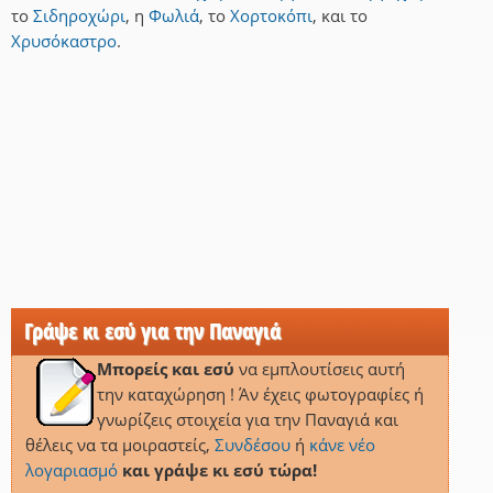
το
Σιδηροχώρι
,
η
Φωλιά
,
το
Χορτοκόπι
,
και
το
Χρυσόκαστρο
.
Γράψε κι εσύ για την Παναγιά
Μπορείς και εσύ
να εμπλουτίσεις αυτή
την καταχώρηση ! Άν έχεις φωτογραφίες ή
γνωρίζεις στοιχεία για την Παναγιά και
θέλεις να τα μοιραστείς,
Συνδέσου
ή
κάνε νέο
λογαριασμό
και γράψε κι εσύ τώρα!