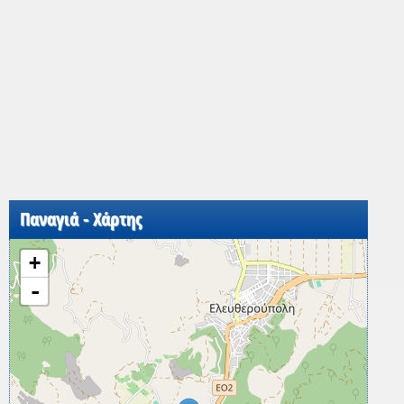
Παναγιά - Χάρτης
+
-