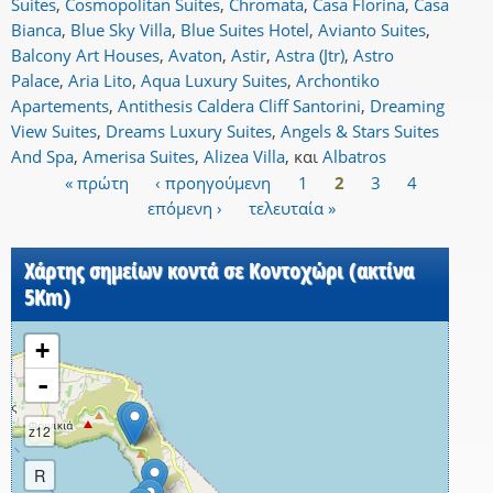
Suites
,
Cosmopolitan Suites
,
Chromata
,
Casa Florina
,
Casa
Bianca
,
Blue Sky Villa
,
Blue Suites Hotel
,
Avianto Suites
,
Balcony Art Houses
,
Avaton
,
Astir
,
Astra (Jtr)
,
Astro
Palace
,
Aria Lito
,
Aqua Luxury Suites
,
Archontiko
Apartements
,
Antithesis Caldera Cliff Santorini
,
Dreaming
View Suites
,
Dreams Luxury Suites
,
Angels & Stars Suites
And Spa
,
Amerisa Suites
,
Alizea Villa
,
και
Albatros
« πρώτη
‹ προηγούμενη
1
2
3
4
Σελίδες
επόμενη ›
τελευταία »
Χάρτης σημείων κοντά σε Κοντοχώρι (ακτίνα
5Km)
+
-
z12
R