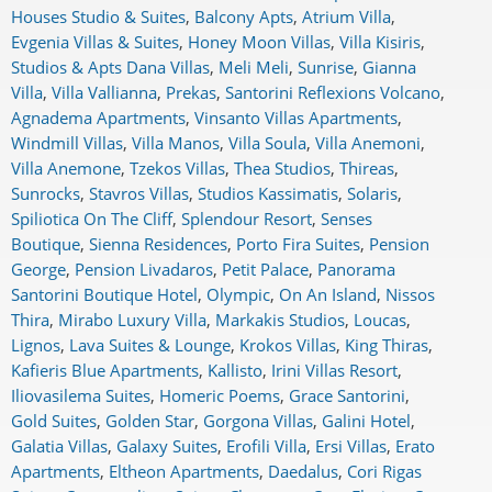
Houses Studio & Suites
,
Balcony Apts
,
Atrium Villa
,
Evgenia Villas & Suites
,
Honey Moon Villas
,
Villa Kisiris
,
Studios & Apts Dana Villas
,
Meli Meli
,
Sunrise
,
Gianna
Villa
,
Villa Vallianna
,
Prekas
,
Santorini Reflexions Volcano
,
Agnadema Apartments
,
Vinsanto Villas Apartments
,
Windmill Villas
,
Villa Manos
,
Villa Soula
,
Villa Anemoni
,
Villa Anemone
,
Tzekos Villas
,
Thea Studios
,
Thireas
,
Sunrocks
,
Stavros Villas
,
Studios Kassimatis
,
Solaris
,
Spiliotica On The Cliff
,
Splendour Resort
,
Senses
Boutique
,
Sienna Residences
,
Porto Fira Suites
,
Pension
George
,
Pension Livadaros
,
Petit Palace
,
Panorama
Santorini Boutique Hotel
,
Olympic
,
On An Island
,
Nissos
Thira
,
Mirabo Luxury Villa
,
Markakis Studios
,
Loucas
,
Lignos
,
Lava Suites & Lounge
,
Krokos Villas
,
King Thiras
,
Kafieris Blue Apartments
,
Kallisto
,
Irini Villas Resort
,
Iliovasilema Suites
,
Homeric Poems
,
Grace Santorini
,
Gold Suites
,
Golden Star
,
Gorgona Villas
,
Galini Hotel
,
Galatia Villas
,
Galaxy Suites
,
Erofili Villa
,
Ersi Villas
,
Erato
Apartments
,
Eltheon Apartments
,
Daedalus
,
Cori Rigas