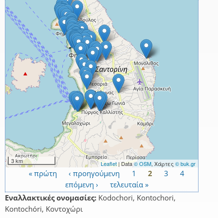
3 km
Leaflet
| Data
© OSM
, Χάρτες
© buk.gr
« πρώτη
‹ προηγούμενη
1
2
3
4
Σελίδες
επόμενη ›
τελευταία »
Εναλλακτικές ονομασίες:
Kodochori, Kontochori,
Kontochóri, Κοντοχώρι