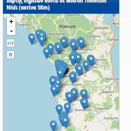
Χάρτης σημείων κοντά σε Mikrón Tholettón
Nisís (ακτίνα 5Km)
+
-
z12
R