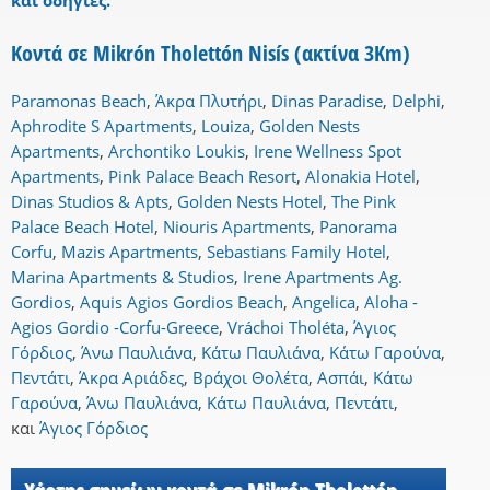
και οδηγίες.
Κοντά σε Mikrón Tholettón Nisís (ακτίνα 3Km)
Paramonas Beach
,
Άκρα Πλυτήρι
,
Dinas Paradise
,
Delphi
,
Aphrodite S Apartments
,
Louiza
,
Golden Nests
Apartments
,
Archontiko Loukis
,
Irene Wellness Spot
Apartments
,
Pink Palace Beach Resort
,
Alonakia Hotel
,
Dinas Studios & Apts
,
Golden Nests Hotel
,
The Pink
Palace Beach Hotel
,
Niouris Apartments
,
Panorama
Corfu
,
Mazis Apartments
,
Sebastians Family Hotel
,
Marina Apartments & Studios
,
Irene Apartments Ag.
Gordios
,
Aquis Agios Gordios Beach
,
Angelica
,
Aloha -
Agios Gordio -Corfu-Greece
,
Vráchoi Tholéta
,
Άγιος
Γόρδιος
,
Άνω Παυλιάνα
,
Κάτω Παυλιάνα
,
Κάτω Γαρούνα
,
Πεντάτι
,
Άκρα Αριάδες
,
Βράχοι Θολέτα
,
Ασπάι
,
Κάτω
Γαρούνα
,
Άνω Παυλιάνα
,
Κάτω Παυλιάνα
,
Πεντάτι
,
και
Άγιος Γόρδιος