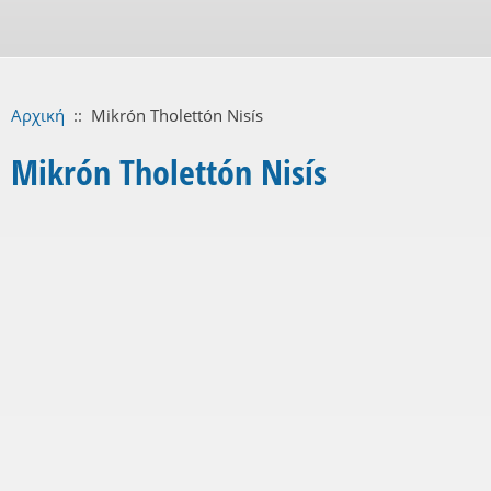
Αρχική
::
Mikrón Tholettón Nisís
Mikrón Tholettón Nisís