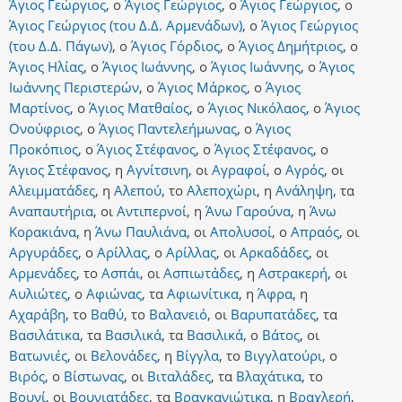
Άγιος Γεώργιος
,
ο
Άγιος Γεώργιος
,
ο
Άγιος Γεώργιος
,
ο
Άγιος Γεώργιος (του Δ.Δ. Αρμενάδων)
,
ο
Άγιος Γεώργιος
(του Δ.Δ. Πάγων)
,
ο
Άγιος Γόρδιος
,
ο
Άγιος Δημήτριος
,
ο
Άγιος Ηλίας
,
ο
Άγιος Ιωάννης
,
ο
Άγιος Ιωάννης
,
ο
Άγιος
Ιωάννης Περιστερών
,
ο
Άγιος Μάρκος
,
ο
Άγιος
Μαρτίνος
,
ο
Άγιος Ματθαίος
,
ο
Άγιος Νικόλαος
,
ο
Άγιος
Ονούφριος
,
ο
Άγιος Παντελεήμωνας
,
ο
Άγιος
Προκόπιος
,
ο
Άγιος Στέφανος
,
ο
Άγιος Στέφανος
,
ο
Άγιος Στέφανος
,
η
Αγνίτσινη
,
οι
Αγραφοί
,
ο
Αγρός
,
οι
Αλειμματάδες
,
η
Αλεπού
,
το
Αλεποχώρι
,
η
Ανάληψη
,
τα
Αναπαυτήρια
,
οι
Αντιπερνοί
,
η
Άνω Γαρούνα
,
η
Άνω
Κορακιάνα
,
η
Άνω Παυλιάνα
,
οι
Απολυσοί
,
ο
Απραός
,
οι
Αργυράδες
,
ο
Αρίλλας
,
ο
Αρίλλας
,
οι
Αρκαδάδες
,
οι
Αρμενάδες
,
το
Ασπάι
,
οι
Ασπιωτάδες
,
η
Αστρακερή
,
οι
Αυλιώτες
,
ο
Αφιώνας
,
τα
Αφιωνίτικα
,
η
Άφρα
,
η
Αχαράβη
,
το
Βαθύ
,
το
Βαλανειό
,
οι
Βαρυπατάδες
,
τα
Βασιλάτικα
,
τα
Βασιλικά
,
τα
Βασιλικά
,
ο
Βάτος
,
οι
Βατωνιές
,
οι
Βελονάδες
,
η
Βίγγλα
,
το
Βιγγλατούρι
,
ο
Βιρός
,
ο
Βίστωνας
,
οι
Βιταλάδες
,
τα
Βλαχάτικα
,
το
Βουνί
,
οι
Βουνιατάδες
,
τα
Βραγκανιώτικα
,
η
Βραχλερή
,