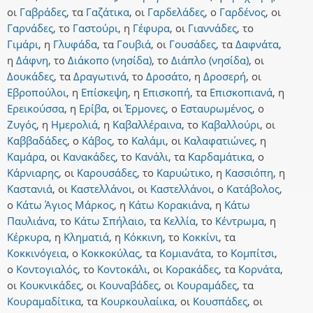
οι
Γαβράδες
,
τα
Γαζάτικα
,
οι
Γαρδελάδες
,
ο
Γαρδένος
,
οι
Γαρνάδες
,
το
Γαστούρι
,
η
Γέφυρα
,
οι
Γιαννάδες
,
το
Γιμάρι
,
η
Γλυφάδα
,
τα
Γουβιά
,
οι
Γουσάδες
,
τα
Δαφνάτα
,
η
Δάφνη
,
το
Διάκοπο (νησίδα)
,
το
Διάπλο (νησίδα)
,
οι
Δουκάδες
,
τα
Δραγωτινά
,
το
Δροσάτο
,
η
Δροσερή
,
οι
Εβροπούλοι
,
η
Επίσκεψη
,
η
Επισκοπή
,
τα
Επισκοπιανά
,
η
Ερεικούσσα
,
η
Ερίβα
,
οι
Έρμονες
,
ο
Εσταυρωμένος
,
ο
Ζυγός
,
η
Ημερολιά
,
η
Καβαλλέραινα
,
το
Καβαλλούρι
,
οι
Καββαδάδες
,
ο
Κάβος
,
το
Καλάμι
,
οι
Καλαφατιώνες
,
η
Καμάρα
,
οι
Κανακάδες
,
το
Κανάλι
,
τα
Καρδαμάτικα
,
ο
Κάρνιαρης
,
οι
Καρουσάδες
,
το
Καρυώτικο
,
η
Κασσιόπη
,
η
Καστανιά
,
οι
Καστελλάνοι
,
οι
Καστελλάνοι
,
ο
Κατάβολος
,
ο
Κάτω Άγιος Μάρκος
,
η
Κάτω Κορακιάνα
,
η
Κάτω
Παυλιάνα
,
το
Κάτω Σπήλαιο
,
τα
Κελλία
,
το
Κέντρωμα
,
η
Κέρκυρα
,
η
Κληματιά
,
η
Κόκκινη
,
το
Κοκκίνι
,
τα
Κοκκινόγεια
,
ο
Κοκκοκύλας
,
τα
Κομιανάτα
,
το
Κομπίτσι
,
ο
Κοντογιαλός
,
το
Κοντοκάλι
,
οι
Κορακάδες
,
τα
Κορνάτα
,
οι
Κουκνικάδες
,
οι
Κουναβάδες
,
οι
Κουραμάδες
,
τα
Κουραμαδίτικα
,
τα
Κουρκουλαίικα
,
οι
Κουσπάδες
,
οι