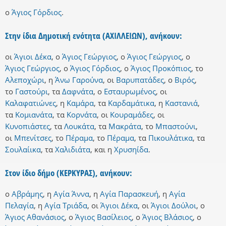
ο
Άγιος Γόρδιος
.
Στην ίδια Δημοτική ενότητα (ΑΧΙΛΛΕΙΩΝ), ανήκουν:
οι
Άγιοι Δέκα
,
ο
Άγιος Γεώργιος
,
ο
Άγιος Γεώργιος
,
ο
Άγιος Γεώργιος
,
ο
Άγιος Γόρδιος
,
ο
Άγιος Προκόπιος
,
το
Αλεποχώρι
,
η
Άνω Γαρούνα
,
οι
Βαρυπατάδες
,
ο
Βιρός
,
το
Γαστούρι
,
τα
Δαφνάτα
,
ο
Εσταυρωμένος
,
οι
Καλαφατιώνες
,
η
Καμάρα
,
τα
Καρδαμάτικα
,
η
Καστανιά
,
τα
Κομιανάτα
,
τα
Κορνάτα
,
οι
Κουραμάδες
,
οι
Κυνοπιάστες
,
τα
Λουκάτα
,
τα
Μακράτα
,
το
Μπαστούνι
,
οι
Μπενίτσες
,
το
Πέραμα
,
το
Πέραμα
,
τα
Πικουλάτικα
,
τα
Σουλαίικα
,
τα
Χαλιδιάτα
,
και
η
Χρυσηίδα
.
Στον ίδιο δήμο (ΚΕΡΚΥΡΑΣ), ανήκουν:
ο
Αβράμης
,
η
Αγία Άννα
,
η
Αγία Παρασκευή
,
η
Αγία
Πελαγία
,
η
Αγία Τριάδα
,
οι
Άγιοι Δέκα
,
οι
Άγιοι Δούλοι
,
ο
Άγιος Αθανάσιος
,
ο
Άγιος Βασίλειος
,
ο
Άγιος Βλάσιος
,
ο