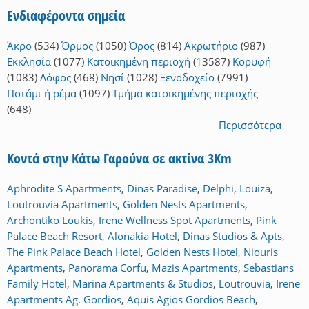
Ενδιαφέροντα σημεία
Άκρο
(534)
Όρμος
(1050)
Όρος
(814)
Ακρωτήριο
(987)
Εκκλησία
(1077)
Κατοικημένη περιοχή
(13587)
Κορυφή
(1083)
Λόφος
(468)
Νησί
(1028)
Ξενοδοχείο
(7991)
Ποτάμι ή ρέμα
(1097)
Τμήμα κατοικημένης περιοχής
(648)
Περισσότερα
Κοντά στην Κάτω Γαρούνα σε ακτίνα 3Km
Aphrodite S Apartments
,
Dinas Paradise
,
Delphi
,
Louiza
,
Loutrouvia Apartments
,
Golden Nests Apartments
,
Archontiko Loukis
,
Irene Wellness Spot Apartments
,
Pink
Palace Beach Resort
,
Alonakia Hotel
,
Dinas Studios & Apts
,
The Pink Palace Beach Hotel
,
Golden Nests Hotel
,
Niouris
Apartments
,
Panorama Corfu
,
Mazis Apartments
,
Sebastians
Family Hotel
,
Marina Apartments & Studios
,
Loutrouvia
,
Irene
Apartments Ag. Gordios
,
Aquis Agios Gordios Beach
,