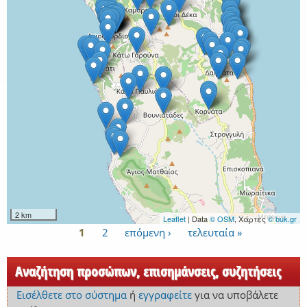
2 km
Leaflet
| Data
© OSM
, Χάρτες
© buk.gr
1
2
επόμενη ›
τελευταία »
Σελίδες
Αναζήτηση προσώπων, επισημάνσεις, συζητήσεις
Εισέλθετε στο σύστημα
ή
εγγραφείτε
για να υποβάλετε