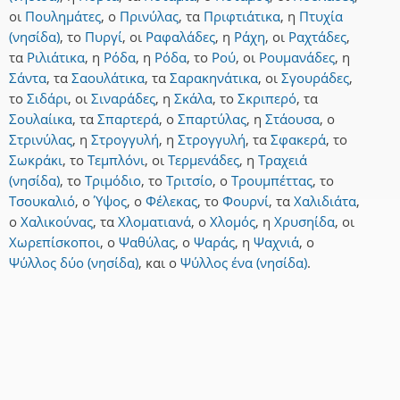
οι
Πουλημάτες
,
ο
Πρινύλας
,
τα
Πριφτιάτικα
,
η
Πτυχία
(νησίδα)
,
το
Πυργί
,
οι
Ραφαλάδες
,
η
Ράχη
,
οι
Ραχτάδες
,
τα
Ριλιάτικα
,
η
Ρόδα
,
η
Ρόδα
,
το
Ρού
,
οι
Ρουμανάδες
,
η
Σάντα
,
τα
Σαουλάτικα
,
τα
Σαρακηνάτικα
,
οι
Σγουράδες
,
το
Σιδάρι
,
οι
Σιναράδες
,
η
Σκάλα
,
το
Σκριπερό
,
τα
Σουλαίικα
,
τα
Σπαρτερά
,
ο
Σπαρτύλας
,
η
Στάουσα
,
ο
Στρινύλας
,
η
Στρογγυλή
,
η
Στρογγυλή
,
τα
Σφακερά
,
το
Σωκράκι
,
το
Τεμπλόνι
,
οι
Τερμενάδες
,
η
Τραχειά
(νησίδα)
,
το
Τριμόδιο
,
το
Τριτσίο
,
ο
Τρουμπέττας
,
το
Τσουκαλιό
,
ο
Ύψος
,
ο
Φέλεκας
,
το
Φουρνί
,
τα
Χαλιδιάτα
,
ο
Χαλικούνας
,
τα
Χλοματιανά
,
ο
Χλομός
,
η
Χρυσηίδα
,
οι
Χωρεπίσκοποι
,
ο
Ψαθύλας
,
ο
Ψαράς
,
η
Ψαχνιά
,
ο
Ψύλλος δύο (νησίδα)
,
και
ο
Ψύλλος ένα (νησίδα)
.