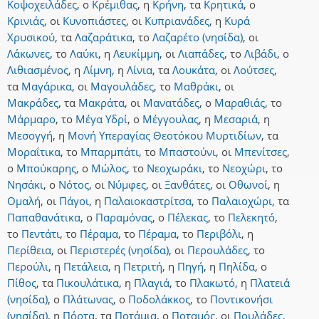
Κοψοχειλάδες
,
ο
Κρέμιθας
,
η
Κρήνη
,
τα
Κρητικά
,
ο
Κρινιάς
,
οι
Κυνοπιάστες
,
οι
Κυπριανάδες
,
η
Κυρά
Χρυσικού
,
τα
Λαζαράτικα
,
το
Λαζαρέτο (νησίδα)
,
οι
Λάκωνες
,
το
Λαύκι
,
η
Λευκίμμη
,
οι
Λιαπάδες
,
το
Λιβάδι
,
ο
Λιθιασμένος
,
η
Λίμνη
,
η
Λίνια
,
τα
Λουκάτα
,
οι
Λούτσες
,
τα
Μαγάρικα
,
οι
Μαγουλάδες
,
το
Μαθράκι
,
οι
Μακράδες
,
τα
Μακράτα
,
οι
Μανατάδες
,
ο
Μαραθιάς
,
το
Μάρμαρο
,
το
Μέγα Υδρί
,
ο
Μέγγουλας
,
η
Μεσαριά
,
η
Μεσογγή
,
η
Μονή Υπεραγίας Θεοτόκου Μυρτιδίων
,
τα
Μοραΐτικα
,
το
Μπαρμπάτι
,
το
Μπαστούνι
,
οι
Μπενίτσες
,
ο
Μπούκαρης
,
ο
Μώλος
,
το
Νεοχωράκι
,
το
Νεοχώρι
,
το
Νησάκι
,
ο
Νότος
,
οι
Νύμφες
,
οι
Ξανθάτες
,
οι
Οθωνοί
,
η
Ομαλή
,
οι
Πάγοι
,
η
Παλαιοκαστρίτσα
,
το
Παλαιοχώρι
,
τα
Παπαθανάτικα
,
ο
Παραμόνας
,
ο
Πέλεκας
,
το
Πελεκητό
,
το
Πεντάτι
,
το
Πέραμα
,
το
Πέραμα
,
το
Περιβόλι
,
η
Περίθεια
,
οι
Περιστερές (νησίδα)
,
οι
Περουλάδες
,
το
Περούλι
,
η
Πετάλεια
,
η
Πετριτή
,
η
Πηγή
,
η
Πηλίδα
,
ο
Πίθος
,
τα
Πικουλάτικα
,
η
Πλαγιά
,
το
Πλακωτό
,
η
Πλατειά
(νησίδα)
,
ο
Πλάτωνας
,
ο
Ποδολάκκος
,
το
Ποντικονήσι
(νησίδα)
,
η
Πόρτα
,
τα
Ποτάμια
,
ο
Ποταμός
,
οι
Πουλάδες
,