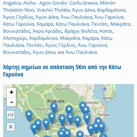
Angelica
,
Aloha - Agios Gordio -Corfu-Greece
,
Mikrón
Tholettón Nisís
,
Vráchoi Tholéta
,
Άγιοι Δέκα
,
Καρδαμάτικα
,
Άγιος Γόρδιος
,
Άγιοι Δέκα
,
Άνω Παυλιάνα
,
Άνω Γαρούνα
,
Κάτω Γαρούνα
,
Καμάρα
,
Κάτω Παυλιάνα
,
Πεντάτι
,
Μακράτα
,
Βουνιατάδες
,
Άκρα Αριάδες
,
Βράχοι Θολέτα
,
Ασπάι
,
Αλεποχώρι
,
Καρδαμάτικα
,
Μακράτα
,
Καμάρα
,
Κάτω
Παυλιάνα
,
Πεντάτι
,
Άγιος Γόρδιος
,
Άνω Γαρούνα
,
Βουνιατάδες
,
Άγιοι Δέκα
,
και
Άνω Παυλιάνα
Χάρτης σημείων σε απόσταση 5Km από την Κάτω
Γαρούνα
+
-
z12
R