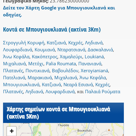
Γεωγραφικό Μήκος:
23.786230000000
Δείτε τον Χάρτη Google για Μπουγιουκλιανά και
οδηγίες.
Κοντά σε Μπουγιουκλιανά (ακτίνα 3Km)
Στρογγυλή Κορυφή
,
Κατζιανά
,
Κεχρές
,
Ληδιανά
,
Λουφαρδιανά
,
Κουμιανά
,
Νταρατσιανά
,
Δασκαλανιά
,
Άνω Κεφάλα
,
Κακόπετρος
,
Χαμαλεύρι
,
Loukianá
,
Μιχαλιανά
,
Μετόχι
,
Palia Roumata
,
Πανανιανά
,
Πλατανές
,
Ποντικιανά
,
Βαβουλέδον
,
Xeroyianianá
,
Πατελιανά
,
Μαρακιανά
,
Μιχαλιανά
,
Άνω Κεφάλα
,
Μπουγιουκλιανά
,
Κατζιανά
,
Νεαρά Εσιανά
,
Κεχρές
,
Πλατανές
,
Ληδιανά
,
Λουφαρδιανά
,
και
Παλαιά Ρούματα
Χάρτης σημείων κοντά σε Μπουγιουκλιανά
(ακτίνα 5Km)
+