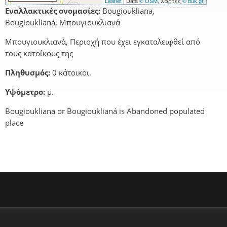
Leaflet
| Data
© OSM
, Χάρτες
© buk.gr
Εναλλακτικές ονομασίες:
Bougioukliana,
Bougiouklianá, Μπουγιουκλιανά
Μπουγιουκλιανά, Περιοχή που έχει εγκαταλειφθεί από
τους κατοίκους της
Πληθυσμός:
0 κάτοικοι.
Υψόμετρο:
μ.
Bougioukliana or Bougiouklianá is Abandoned populated
place