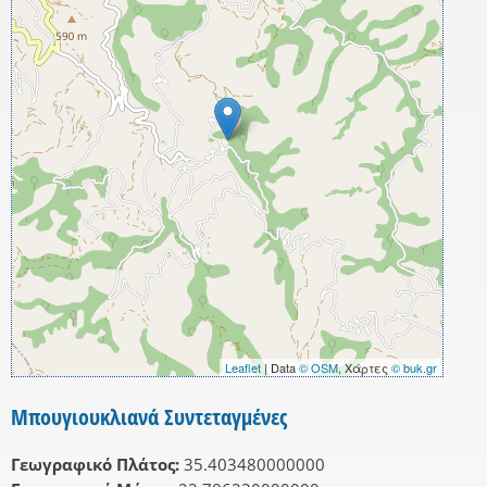
Leaflet
| Data
© OSM
, Χάρτες
© buk.gr
Μπουγιουκλιανά Συντεταγμένες
Γεωγραφικό Πλάτος:
35.403480000000