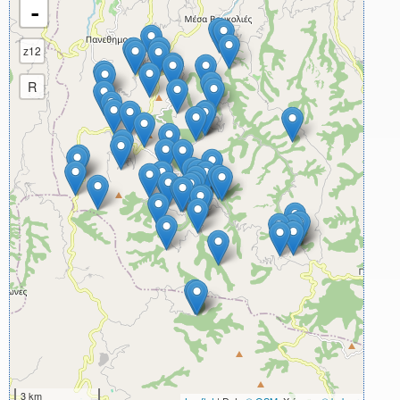
-
z12
R
3 km