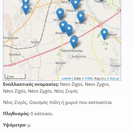
2 km
Leaflet
| Data
© OSM
, Χάρτες
© buk.gr
Εναλλακτικές ονομασίες:
Neos Zigos, Neos Zygos,
Néos Zigós, Néos Zygós, Νέος Ζυγός
Νέος Ζυγός, Οικισμός πόλη ή χωριό που κατοικείται
Πληθυσμός:
0 κάτοικοι.
Υψόμετρο:
μ.