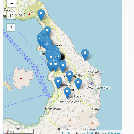
-
z12
R
3 km
Leaflet
| Data
© OSM
, Χάρτες
© buk.gr