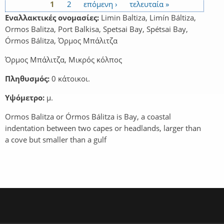
1
2
επόμενη ›
τελευταία »
Σελίδες
Εναλλακτικές ονομασίες:
Limin Baltiza, Limín Báltiza,
Ormos Balitza, Port Balkisa, Spetsai Bay, Spétsai Bay,
Órmos Bálitza, Όρμος Μπάλιτζα
Όρμος Μπάλιτζα, Μικρός κόλπος
Πληθυσμός:
0 κάτοικοι.
Υψόμετρο:
μ.
Ormos Balitza or Órmos Bálitza is Bay, a coastal
indentation between two capes or headlands, larger than
a cove but smaller than a gulf