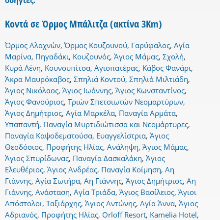
οδηγίες.
Κοντά σε Όρμος Μπάλιτζα (ακτίνα 3Km)
Όρμος Αλαχνών
,
Όρμος Κουζουνού
,
Γαρύφαλος
,
Αγία
Μαρίνα
,
Πηγαδάκι
,
Κουζουνός
,
Άγιος Μάμας
,
Σχολή
,
Κυρά Λένη
,
Κουνουπίτσα
,
Αγιοπατέρας
,
Κάβος Φανάρι
,
Άκρα Μαυρόκαβος
,
Σπηλιά Κοντού
,
Σπηλιά Μιλτιάδη
,
Άγιος Νικόλαος
,
Άγιος Ιωάννης
,
Άγιος Κωνσταντίνος
,
Άγιος Φανούριος
,
Τριών Σπετσιωτών Νεομαρτύρων
,
Άγιος Δημήτριος
,
Αγία Μαρκέλα
,
Παναγία Αρμάτα
,
Υπαπαντή
,
Παναγία Μυρτιδιώτισσα και Νεομάρτυρες
,
Παναγία Καψοδεματούσα
,
Ευαγγελίστρια
,
Άγιος
Θεοδόσιος
,
Προφήτης Ηλίας
,
Ανάληψη
,
Άγιος Μάμας
,
Άγιος Σπυρίδωνας
,
Παναγία Δασκαλάκη
,
Άγιος
Ελευθέριος
,
Άγιος Ανδρέας
,
Παναγία Κοίμηση
,
Αη
Γιάννης
,
Αγία Σωτήρα
,
Αη Γιάννης
,
Άγιος Δημήτριος
,
Αη
Γιάννης
,
Ανάσταση
,
Αγία Τριάδα
,
Άγιος Βασίλειος
,
Άγιοι
Απόστολοι
,
Ταξιάρχης
,
Άγιος Αντώνης
,
Αγία Άννα
,
Άγιος
Αδριανός
,
Προφήτης Ηλίας
,
Orloff Resort
,
Kamelia Hotel
,