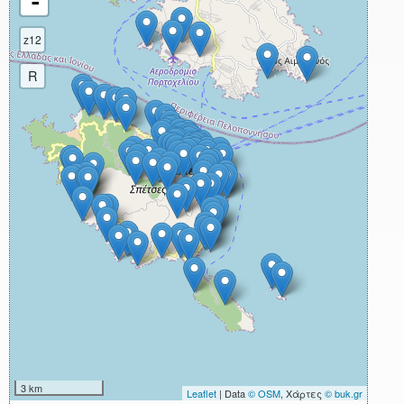
-
z12
R
3 km
Leaflet
| Data
© OSM
, Χάρτες
© buk.gr