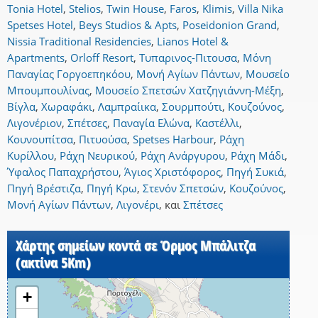
Tonia Hotel
,
Stelios
,
Twin House
,
Faros
,
Klimis
,
Villa Nika
Spetses Hotel
,
Beys Studios & Apts
,
Poseidonion Grand
,
Nissia Traditional Residencies
,
Lianos Hotel &
Apartments
,
Orloff Resort
,
Τυπαρινος-Πιτουσα
,
Μόνη
Παναγίας Γοργοεπηκόου
,
Μονή Αγίων Πάντων
,
Μουσείο
Μπουμπουλίνας
,
Μουσείο Σπετσών Χατζηγιάννη-Μέξη
,
Βίγλα
,
Χωραφάκι
,
Λαμπραίικα
,
Σουρμπούτι
,
Κουζούνος
,
Λιγονέριον
,
Σπέτσες
,
Παναγία Ελώνα
,
Καστέλλι
,
Κουνουπίτσα
,
Πιτυούσα
,
Spetses Harbour
,
Ράχη
Κυρίλλου
,
Ράχη Νευρικού
,
Ράχη Ανάργυρου
,
Ράχη Μάδι
,
Ύφαλος Παπαχρήστου
,
Άγιος Χριστόφορος
,
Πηγή Συκιά
,
Πηγή Βρέστιζα
,
Πηγή Κρω
,
Στενόν Σπετσών
,
Κουζούνος
,
Μονή Αγίων Πάντων
,
Λιγονέρι
,
και
Σπέτσες
Χάρτης σημείων κοντά σε Όρμος Μπάλιτζα
(ακτίνα 5Km)
+