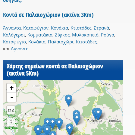
οδηγίες.
Κοντά σε Παλαιοχώριον (ακτίνα 3Km)
Άγναντα
,
Καταφύγιον
,
Κονάκια
,
Κτιστάδες
,
Στρανά
,
Καλόγεροι
,
Κομματάκια
,
Ζίφκος
,
Μυλοκοπειό
,
Ρούγα
,
Καταφύγιο
,
Κονάκια
,
Παλαιοχώρι
,
Κτιστάδες
,
και
Άγναντα
Χάρτης σημείων κοντά σε Παλαιοχώριον
(ακτίνα 5Km)
+
-
z12
R