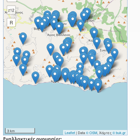
z12
R
3 km
Leaflet
| Data
© OSM
, Χάρτες
© buk.gr
Εναλλακτικές ονομασίες: