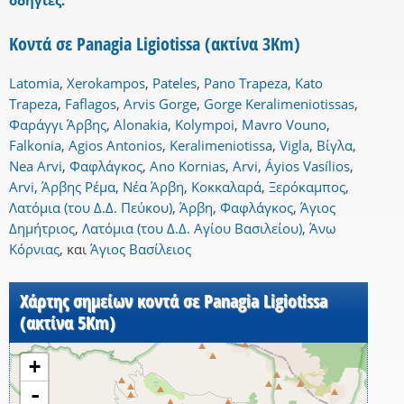
οδηγίες.
Κοντά σε Panagia Ligiotissa (ακτίνα 3Km)
Latomia
,
Xerokampos
,
Pateles
,
Pano Trapeza
,
Kato
Trapeza
,
Faflagos
,
Arvis Gorge
,
Gorge Keralimeniotissas
,
Φαράγγι Άρβης
,
Alonakia
,
Kolympoi
,
Mavro Vouno
,
Falkonia
,
Agios Antonios
,
Keralimeniotissa
,
Vigla
,
Βίγλα
,
Nea Arvi
,
Φαφλάγκος
,
Ano Kornias
,
Arvi
,
Áyios Vasílios
,
Arvi
,
Άρβης Ρέμα
,
Νέα Άρβη
,
Κοκκαλαρά
,
Ξερόκαμπος
,
Λατόμια (του Δ.Δ. Πεύκου)
,
Άρβη
,
Φαφλάγκος
,
Άγιος
Δημήτριος
,
Λατόμια (του Δ.Δ. Αγίου Βασιλείου)
,
Άνω
Κόρνιας
,
και
Άγιος Βασίλειος
Χάρτης σημείων κοντά σε Panagia Ligiotissa
(ακτίνα 5Km)
+
-