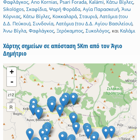
Φαφλάγκος
,
Ano Kornias
,
Psari Forada
,
Kalámi
,
Κάτω Βίγλες
,
Sikológos
,
Σκαφίδια
,
Ψαρή Φοράδα
,
Αγία Παρασκευή
,
Άνω
Κόρνιας
,
Κάτω Βίγλες
,
Κοκκαλαρά
,
Σταυριά
,
Λατόμια (του
Δ.Δ. Πεύκου)
,
Συνδονία
,
Λατόμια (του Δ.Δ. Αγίου Βασιλείου)
,
Άνω Βίγλα
,
Φαφλάγκος
,
Ξερόκαμπος
,
Συκολόγος
,
και
Καλάμι
Χάρτης σημείων σε απόσταση 5Km από τον Άγιο
Δημήτριο
+
-
z12
R