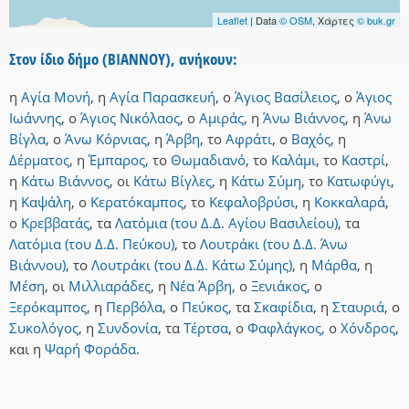
Leaflet
| Data
© OSM
, Χάρτες
© buk.gr
Στον ίδιο δήμο (ΒΙΑΝΝΟΥ), ανήκουν:
η
Αγία Μονή
,
η
Αγία Παρασκευή
,
ο
Άγιος Βασίλειος
,
ο
Άγιος
Ιωάννης
,
ο
Άγιος Νικόλαος
,
ο
Αμιράς
,
η
Άνω Βιάννος
,
η
Άνω
Βίγλα
,
ο
Άνω Κόρνιας
,
η
Άρβη
,
το
Αφράτι
,
ο
Βαχός
,
η
Δέρματος
,
η
Έμπαρος
,
το
Θωμαδιανό
,
το
Καλάμι
,
το
Καστρί
,
η
Κάτω Βιάννος
,
οι
Κάτω Βίγλες
,
η
Κάτω Σύμη
,
το
Κατωφύγι
,
η
Καψάλη
,
ο
Κερατόκαμπος
,
το
Κεφαλοβρύσι
,
η
Κοκκαλαρά
,
ο
Κρεββατάς
,
τα
Λατόμια (του Δ.Δ. Αγίου Βασιλείου)
,
τα
Λατόμια (του Δ.Δ. Πεύκου)
,
το
Λουτράκι (του Δ.Δ. Άνω
Βιάννου)
,
το
Λουτράκι (του Δ.Δ. Κάτω Σύμης)
,
η
Μάρθα
,
η
Μέση
,
οι
Μιλλιαράδες
,
η
Νέα Άρβη
,
ο
Ξενιάκος
,
ο
Ξερόκαμπος
,
η
Περβόλα
,
ο
Πεύκος
,
τα
Σκαφίδια
,
η
Σταυριά
,
ο
Συκολόγος
,
η
Συνδονία
,
τα
Τέρτσα
,
ο
Φαφλάγκος
,
ο
Χόνδρος
,
και
η
Ψαρή Φοράδα
.