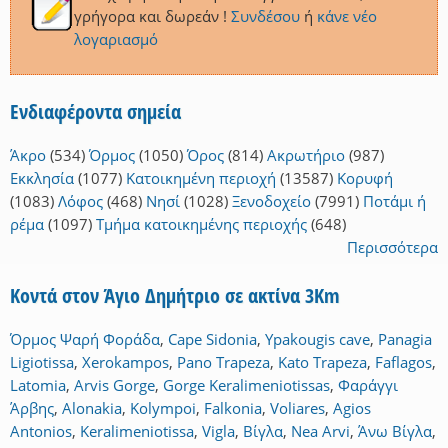
γρήγορα και δωρεάν !
Συνδέσου
ή
κάνε νέο
λογαριασμό
Ενδιαφέροντα σημεία
Άκρο
(534)
Όρμος
(1050)
Όρος
(814)
Ακρωτήριο
(987)
Εκκλησία
(1077)
Κατοικημένη περιοχή
(13587)
Κορυφή
(1083)
Λόφος
(468)
Νησί
(1028)
Ξενοδοχείο
(7991)
Ποτάμι ή
ρέμα
(1097)
Τμήμα κατοικημένης περιοχής
(648)
Περισσότερα
Κοντά στον Άγιο Δημήτριο σε ακτίνα 3Km
Όρμος Ψαρή Φοράδα
,
Cape Sidonia
,
Ypakougis cave
,
Panagia
Ligiotissa
,
Xerokampos
,
Pano Trapeza
,
Kato Trapeza
,
Faflagos
,
Latomia
,
Arvis Gorge
,
Gorge Keralimeniotissas
,
Φαράγγι
Άρβης
,
Alonakia
,
Kolympoi
,
Falkonia
,
Voliares
,
Agios
Antonios
,
Keralimeniotissa
,
Vigla
,
Βίγλα
,
Nea Arvi
,
Άνω Βίγλα
,