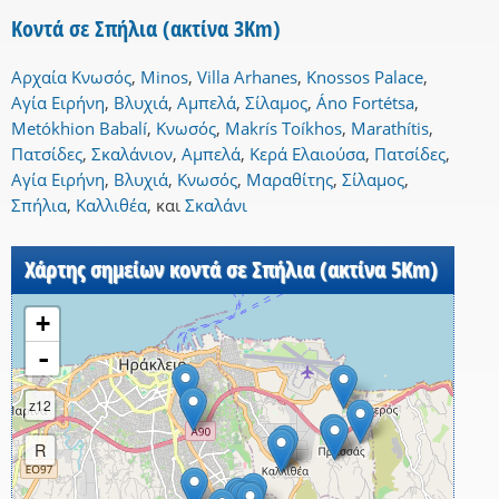
Κοντά σε Σπήλια (ακτίνα 3Km)
Αρχαία Κνωσός
,
Minos
,
Villa Arhanes
,
Knossos Palace
,
Αγία Ειρήνη
,
Βλυχιά
,
Αμπελά
,
Σίλαμος
,
Áno Fortétsa
,
Metókhion Babalí
,
Κνωσός
,
Makrís Toíkhos
,
Marathítis
,
Πατσίδες
,
Σκαλάνιον
,
Αμπελά
,
Κερά Ελαιούσα
,
Πατσίδες
,
Αγία Ειρήνη
,
Βλυχιά
,
Κνωσός
,
Μαραθίτης
,
Σίλαμος
,
Σπήλια
,
Καλλιθέα
,
και
Σκαλάνι
Χάρτης σημείων κοντά σε Σπήλια (ακτίνα 5Km)
+
-
z12
R