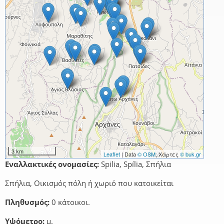
3 km
Leaflet
| Data
© OSM
, Χάρτες
© buk.gr
Εναλλακτικές ονομασίες:
Spilia, Spília, Σπήλια
Σπήλια, Οικισμός πόλη ή χωριό που κατοικείται
Πληθυσμός:
0 κάτοικοι.
Υψόμετρο:
μ.