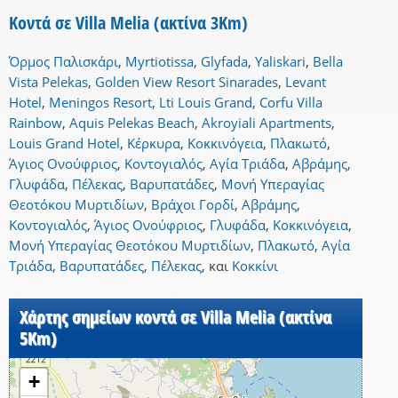
Κοντά σε Villa Melia (ακτίνα 3Km)
Όρμος Παλισκάρι
,
Myrtiotissa
,
Glyfada
,
Yaliskari
,
Bella
Vista Pelekas
,
Golden View Resort Sinarades
,
Levant
Hotel
,
Meningos Resort
,
Lti Louis Grand
,
Corfu Villa
Rainbow
,
Aquis Pelekas Beach
,
Akroyiali Apartments
,
Louis Grand Hotel
,
Κέρκυρα
,
Κοκκινόγεια
,
Πλακωτό
,
Άγιος Ονούφριος
,
Κοντογιαλός
,
Αγία Τριάδα
,
Αβράμης
,
Γλυφάδα
,
Πέλεκας
,
Βαρυπατάδες
,
Μονή Υπεραγίας
Θεοτόκου Μυρτιδίων
,
Βράχοι Γορδί
,
Αβράμης
,
Κοντογιαλός
,
Άγιος Ονούφριος
,
Γλυφάδα
,
Κοκκινόγεια
,
Μονή Υπεραγίας Θεοτόκου Μυρτιδίων
,
Πλακωτό
,
Αγία
Τριάδα
,
Βαρυπατάδες
,
Πέλεκας
,
και
Κοκκίνι
Χάρτης σημείων κοντά σε Villa Melia (ακτίνα
5Km)
+