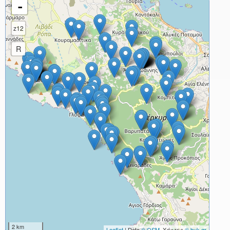
-
z12
R
2 km
Leaflet
| Data
© OSM
, Χάρτες
© buk.gr