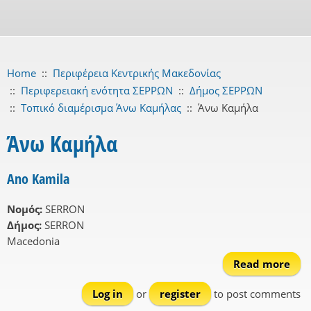
Home
::
Περιφέρεια Κεντρικής Μακεδονίας
::
Περιφερειακή ενότητα ΣΕΡΡΩΝ
::
Δήμος ΣΕΡΡΩΝ
::
Τοπικό διαμέρισμα Άνω Καμήλας
::
Άνω Καμήλα
Άνω Καμήλα
Ano Kamila
Νομός:
SERRON
Δήμος:
SERRON
Macedonia
Read more
ab
Log in
or
register
to post comments
Kam