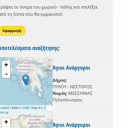
Γράψτε το όνομα του χωριού - πόλης και επιλέξτε
από τη λίστα που θα εμφανιστεί
Αποτελέσματα αναζήτησης:
+
Άγιοι Ανάργυροι
-
Δήμος:
ΠΥΛΟΥ - ΝΕΣΤΟΡΟΣ
Νομός:
ΜΕΣΣΗΝΙΑΣ
Πελοπόννησος
Leaflet
| Data
© OSM
, Χάρτες
©
buk.gr
+
Άγιοι Ανάργυροι