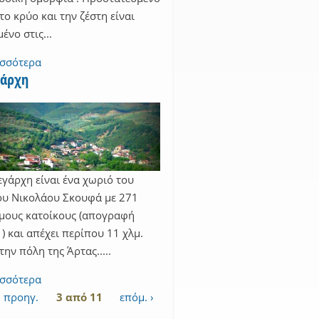
το κρύο και την ζέστη είναι
μένο στις...
ισσότερα
άρχη
γάρχη είναι ένα χωριό του
υ Νικολάου Σκουφά με 271
μους κατοίκους (απογραφή
) και απέχει περίπου 11 χλμ.
την πόλη της Άρτας.....
ισσότερα
‹ προηγ.
3 από 11
επόμ. ›