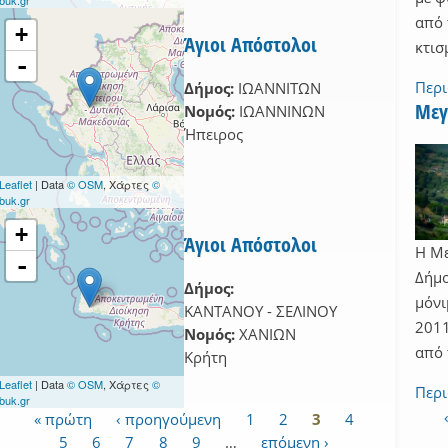
από 
+
Άγιοι Απόστολοι
κτισ
-
Περ
Δήμος:
ΙΩΑΝΝΙΤΩΝ
Μεγ
Νομός:
ΙΩΑΝΝΙΝΩΝ
Ήπειρος
Leaflet
| Data
© OSM
, Χάρτες
©
buk.gr
+
Άγιοι Απόστολοι
Η Με
-
Δήμο
Δήμος:
μόνι
ΚΑΝΤΑΝΟΥ - ΣΕΛΙΝΟΥ
2011
Νομός:
ΧΑΝΙΩΝ
από 
Κρήτη
Leaflet
| Data
© OSM
, Χάρτες
©
Περ
buk.gr
« πρώτη
‹ προηγούμενη
1
2
3
4
Σελίδες
5
6
7
8
9
…
επόμενη ›