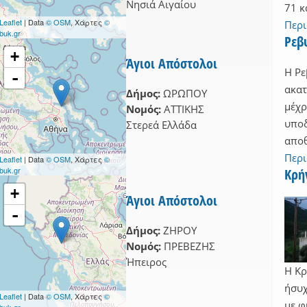
Νησιά Αιγαίου
71 κ
ΙΑΛΕΙΑΣ filter
Leaflet
| Data
© OSM
, Χάρτες
©
Περ
buk.gr
Ρεβ
+
Άγιοι Απόστολοι
Η Ρε
-
ακατ
Δήμος:
ΩΡΩΠΟΥ
μέχρ
Νομός:
ΑΤΤΙΚΗΣ
υποδ
Στερεά Ελλάδα
αποθ
Περ
Leaflet
| Data
© OSM
, Χάρτες
©
buk.gr
Κρή
+
Άγιοι Απόστολοι
-
Δήμος:
ΖΗΡΟΥ
Νομός:
ΠΡΕΒΕΖΗΣ
Ήπειρος
Η Κρ
ήσυχ
Leaflet
| Data
© OSM
, Χάρτες
©
με φ
buk.gr