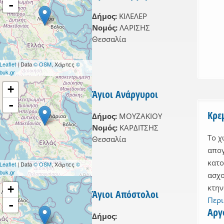
-
Δήμος:
ΚΙΛΕΛΕΡ
Νομός:
ΛΑΡΙΣΗΣ
er
Θεσσαλία
filter
r
Leaflet
| Data
© OSM
, Χάρτες
©
buk.gr
ilter
+
er
Άγιοι Ανάργυροι
lter
-
Κρε
Δήμος:
ΜΟΥΖΑΚΙΟΥ
ς filter
Νομός:
ΚΑΡΔΙΤΣΗΣ
Το χ
Θεσσαλία
απογ
κατο
Leaflet
| Data
© OSM
, Χάρτες
©
buk.gr
ασχο
κτην
+
Άγιοι Απόστολοι
Περ
-
 filter
Αργ
Δήμος:
filter