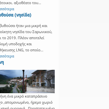
άτοικοι. αξιοθέατο του...
ισσότερα
υθούσα (νησίδα)
βυθούσα ήταν μια μικρή και
οίκητη νησίδα του Σαρωνικού,
ι το 2019. Πλέον αποτελεί
ομή υποδοχής και
ήκευσης LNG, το οποίο...
ισσότερα
νη
ήνη ένα μικρό καταπράσινο
ο ,απομονωμένο, ήρεμο χωριό
υσική ομορφιά . Προστατευμένο