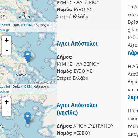
ΚΥΜΗΣ - ΑΛΙΒΕΡΙΟΥ
Το Α
Νομός:
ΕΥΒΟΙΑΣ
του 
ΑΣ filter
Στερεά Ελλάδα
Βρίσ
 filter
Leaflet
| Data
© OSM
, Χάρτες
©
χιλι
buk.gr
ΚΗΣ ΑΤΤΙΚΗΣ filter
Ρεθύ
+
ΡΓΟΛΙΔΑΣ filter
Άγιοι Απόστολοι
Αξιο
-
ΑΔΙΑΣ filter
Λάρ
Δήμος:
ΚΥΜΗΣ - ΑΛΙΒΕΡΙΟΥ
Η Λά
Νομός:
ΕΥΒΟΙΑΣ
Λέσβ
Στερεά Ελλάδα
Δήμο
Leaflet
| Data
© OSM
, Χάρτες
©
κατα
buk.gr
Σαρ
+
Άγιοι Απόστολοι
ter
-
Η Σα
(νησίδα)
ilter
οικι
ΑΦΩΝ filter
Δήμος:
ΑΓΙΟΥ ΕΥΣΤΡΑΤΙΟΥ
του 
Νομός:
ΛΕΣΒΟΥ
ΝΙΟΥ filter
απογ