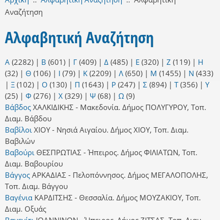
Αναζήτηση
Αλφαβητική Αναζήτηση
Α
(2282)
|
Β
(601)
|
Γ
(409)
|
Δ
(485)
|
Ε
(320)
|
Ζ
(119)
|
Η
(32)
|
Θ
(106)
|
Ι
(79)
|
Κ
(2209)
|
Λ
(650)
|
Μ
(1455)
|
Ν
(433)
|
Ξ
(102)
|
Ο
(130)
|
Π
(1643)
|
Ρ
(247)
|
Σ
(894)
|
Τ
(356)
|
Υ
(25)
|
Φ
(276)
|
Χ
(329)
|
Ψ
(68)
|
Ω
(9)
Βάβδος
ΧΑΛΚΙΔΙΚΗΣ - Μακεδονία. Δήμος ΠΟΛΥΓΥΡΟΥ, Τοπ.
Διαμ. Βάβδου
Βαβίλοι
ΧΙΟΥ - Νησιά Αιγαίου. Δήμος ΧΙΟΥ, Τοπ. Διαμ.
Βαβιλών
Βαβούρι
ΘΕΣΠΡΩΤΙΑΣ - Ήπειρος. Δήμος ΦΙΛΙΑΤΩΝ, Τοπ.
Διαμ. Βαβουρίου
Βάγγος
ΑΡΚΑΔΙΑΣ - Πελοπόννησος. Δήμος ΜΕΓΑΛΟΠΟΛΗΣ,
Τοπ. Διαμ. Βάγγου
Βαγένια
ΚΑΡΔΙΤΣΗΣ - Θεσσαλία. Δήμος ΜΟΥΖΑΚΙΟΥ, Τοπ.
Διαμ. Οξυάς
Βαγενίτι
ΙΩΑΝΝΙΝΩΝ - Ήπειρος. Δήμος ΖΙΤΣΑΣ, Τοπ. Διαμ.