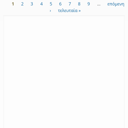
1
2
3
4
5
6
7
8
9
…
επόμενη
Σελίδες
›
τελευταία »