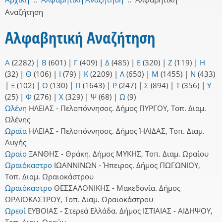
Αναζήτηση
Αλφαβητική Αναζήτηση
Α
(2282)
|
Β
(601)
|
Γ
(409)
|
Δ
(485)
|
Ε
(320)
|
Ζ
(119)
|
Η
(32)
|
Θ
(106)
|
Ι
(79)
|
Κ
(2209)
|
Λ
(650)
|
Μ
(1455)
|
Ν
(433)
|
Ξ
(102)
|
Ο
(130)
|
Π
(1643)
|
Ρ
(247)
|
Σ
(894)
|
Τ
(356)
|
Υ
(25)
|
Φ
(276)
|
Χ
(329)
|
Ψ
(68)
|
Ω
(9)
Ωλένη
ΗΛΕΙΑΣ - Πελοπόννησος. Δήμος ΠΥΡΓΟΥ, Τοπ. Διαμ.
Ωλένης
Ωραία
ΗΛΕΙΑΣ - Πελοπόννησος. Δήμος ΉΛΙΔΑΣ, Τοπ. Διαμ.
Αυγής
Ωραίο
ΞΑΝΘΗΣ - Θράκη. Δήμος ΜΥΚΗΣ, Τοπ. Διαμ. Ωραίου
Ωραιόκαστρο
ΙΩΑΝΝΙΝΩΝ - Ήπειρος. Δήμος ΠΩΓΩΝΙΟΥ,
Τοπ. Διαμ. Ωραιοκάστρου
Ωραιόκαστρο
ΘΕΣΣΑΛΟΝΙΚΗΣ - Μακεδονία. Δήμος
ΩΡΑΙΟΚΑΣΤΡΟΥ, Τοπ. Διαμ. Ωραιοκάστρου
Ωρεοί
ΕΥΒΟΙΑΣ - Στερεά Ελλάδα. Δήμος ΙΣΤΙΑΙΑΣ - ΑΙΔΗΨΟΥ,
Τοπ. Διαμ. Ωρεών