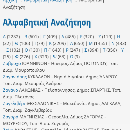
Αναζήτηση
Αλφαβητική Αναζήτηση
Α
(2282)
|
Β
(601)
|
Γ
(409)
|
Δ
(485)
|
Ε
(320)
|
Ζ
(119)
|
Η
(32)
|
Θ
(106)
|
Ι
(79)
|
Κ
(2209)
|
Λ
(650)
|
Μ
(1455)
|
Ν
(433)
|
Ξ
(102)
|
Ο
(130)
|
Π
(1643)
|
Ρ
(247)
|
Σ
(894)
|
Τ
(356)
|
Υ
(25)
|
Φ
(276)
|
Χ
(329)
|
Ψ
(68)
|
Ω
(9)
Ζάβροχο
ΙΩΑΝΝΙΝΩΝ - Ήπειρος. Δήμος ΠΩΓΩΝΙΟΥ, Τοπ.
Διαμ. Μαυροπούλου
Ζαγανιάρης
ΚΥΚΛΑΔΩΝ - Νησιά Αιγαίου. Δήμος ΆΝΔΡΟΥ,
Τοπ. Διαμ. Μεσαριάς Άνδρου
Ζαγάνο
ΛΑΚΩΝΙΑΣ - Πελοπόννησος. Δήμος ΣΠΑΡΤΗΣ, Τοπ.
Διαμ. Πλατάνας
Ζαγκλιβέρι
ΘΕΣΣΑΛΟΝΙΚΗΣ - Μακεδονία. Δήμος ΛΑΓΚΑΔΑ,
Τοπ. Διαμ. Ζαγκλιβερίου
Ζαγορά
ΜΑΓΝΗΣΙΑΣ - Θεσσαλία. Δήμος ΖΑΓΟΡΑΣ -
ΜΟΥΡΕΣΙΟΥ, Τοπ. Διαμ. Ζαγοράς
Ζαΐμι
ΚΑΡΔΙΤΣΗΣ - Θεσσαλία. Δήμος ΚΑΡΔΙΤΣΑΣ, Τοπ. Διαμ.