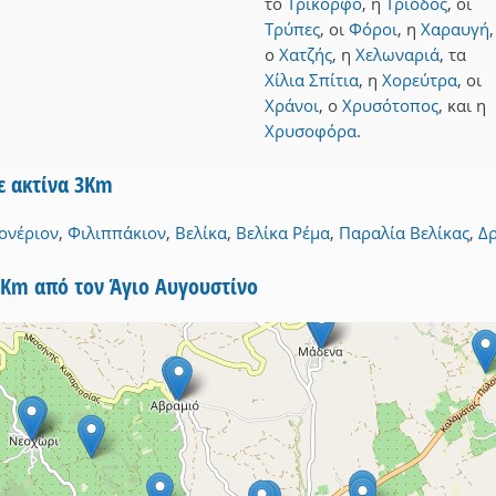
το
Τρίκορφο
,
η
Τρίοδος
,
οι
Τρύπες
,
οι
Φόροι
,
η
Χαραυγή
,
ο
Χατζής
,
η
Χελωναριά
,
τα
Χίλια Σπίτια
,
η
Χορεύτρα
,
οι
Χράνοι
,
ο
Χρυσότοπος
,
και
η
Χρυσοφόρα
.
ε ακτίνα 3Km
ονέριον
,
Φιλιππάκιον
,
Βελίκα
,
Βελίκα Ρέμα
,
Παραλία Βελίκας
,
Δ
5Km από τον Άγιο Αυγουστίνο