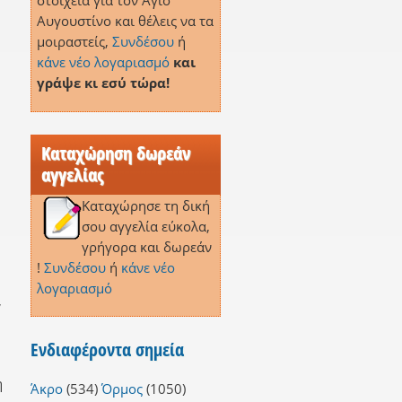
στοιχεία για τον Άγιο
Αυγουστίνο και θέλεις να τα
μοιραστείς,
Συνδέσου
ή
κάνε νέο λογαριασμό
και
γράψε κι εσύ τώρα!
Καταχώρηση δωρεάν
αγγελίας
Καταχώρησε τη δική
σου αγγελία εύκολα,
γρήγορα και δωρεάν
η
!
Συνδέσου
ή
κάνε νέο
λογαριασμό
,
Ενδιαφέροντα σημεία
η
Άκρο
(534)
Όρμος
(1050)