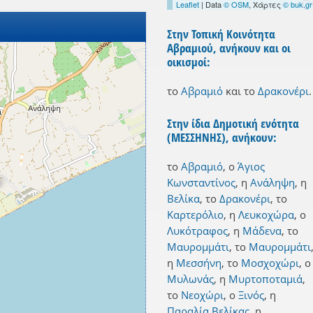
Leaflet
| Data
© OSM
, Χάρτες
© buk.gr
Στην Τοπική Κοινότητα
Αβραμιού, ανήκουν και οι
οικισμοί:
το
Αβραμιό
και
το
Δρακονέρι
.
Στην ίδια Δημοτική ενότητα
(ΜΕΣΣΗΝΗΣ), ανήκουν:
το
Αβραμιό
,
ο
Άγιος
Κωνσταντίνος
,
η
Ανάληψη
,
η
Βελίκα
,
το
Δρακονέρι
,
το
Καρτερόλιο
,
η
Λευκοχώρα
,
ο
Λυκότραφος
,
η
Μάδενα
,
το
Μαυρομμάτι
,
το
Μαυρομμάτι
η
Μεσσήνη
,
το
Μοσχοχώρι
,
ο
Μυλωνάς
,
η
Μυρτοποταμιά
,
το
Νεοχώρι
,
ο
Ξινός
,
η
Παραλία Βελίκας
,
η