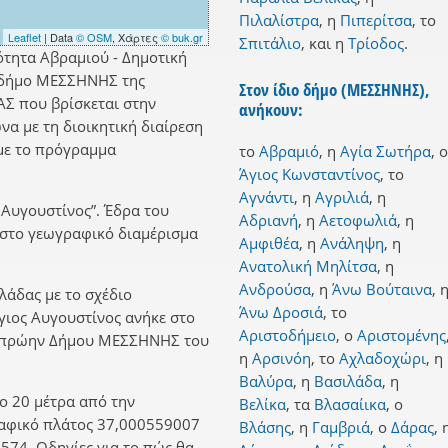
Πιλαλίστρα
,
η
Πιπερίτσα
,
το
Leaflet
| Data
© OSM
, Χάρτες
© buk.gr
Σπιτάλιο
,
και
η
Τρίοδος
.
ότητα Αβραμιού - Δημοτική
 δήμο ΜΕΣΣΗΝΗΣ της
Στον ίδιο δήμο (ΜΕΣΣΗΝΗΣ),
Σ που βρίσκεται στην
ανήκουν:
α με τη διοικητική διαίρεση
με το πρόγραμμα
το
Αβραμιό
,
η
Αγία Σωτήρα
,
ο
Άγιος Κωνσταντίνος
,
το
Αγνάντι
,
η
Αγριλιά
,
η
 Αυγουστίνος”. Έδρα του
Αδριανή
,
η
Αετοφωλιά
,
η
 στο γεωγραφικό διαμέρισμα
Αμφιθέα
,
η
Ανάληψη
,
η
Ανατολική Μηλίτσα
,
η
Ανδρούσα
,
η
Άνω Βούταινα
,
λλάδας με το σχέδιο
Άνω Δροσιά
,
το
Άγιος Αυγουστίνος ανήκε στο
Αριστοδήμειο
,
ο
Αριστομένης
υ πρώην Δήμου ΜΕΣΣΗΝΗΣ του
η
Αρσινόη
,
το
Αχλαδοχώρι
,
η
Βαλύρα
,
η
Βασιλάδα
,
η
ο 20 μέτρα από την
Βελίκα
,
τα
Βλασαίικα
,
ο
ραφικό πλάτος 37,000559007
Βλάσης
,
η
Γαμβριά
,
ο
Δάρας
,
574. Οδηγίες για το πώς θα