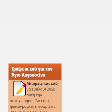
Γράψε κι εσύ για τον
Άγιο Αυγουστίνο
Μπορείς και εσύ
,
να εμπλουτίσεις
αυτή την
καταχώρηση ! Άν έχεις
φωτογραφίες ή γνωρίζεις