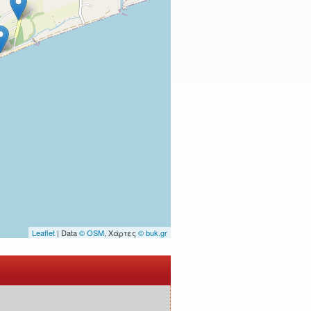
Leaflet
| Data
© OSM
, Χάρτες
© buk.gr