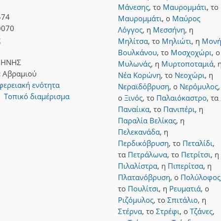
Μάνεσης
,
το
Μαυρομμάτι
,
το
574
Μαυρομμάτι
,
ο
Μαύρος
0070
Λόγγος
,
η
Μεσσήνη
,
η
ς
Μηλίτσα
,
το
Μηλιώτι
,
η
Μον
Βουλκάνου
,
το
Μοσχοχώρι
,
ο
ΣΗΝΗΣ
Μυλωνάς
,
η
Μυρτοποταμιά
,
:
Αβραμιού
Νέα Κορώνη
,
το
Νεοχώρι
,
η
φερειακή ενότητα
Νεραϊδόβρυση
,
ο
Νερόμυλος
,
›
Τοπικό διαμέρισμα
ο
Ξινός
,
το
Παλαιόκαστρο
,
τα
Παναίικα
,
το
Πανιπέρι
,
η
Παραλία Βελίκας
,
η
Πελεκανάδα
,
η
Περδικόβρυση
,
το
Πεταλίδι
,
τα
Πετράλωνα
,
το
Πετρίτσι
,
η
Πιλαλίστρα
,
η
Πιπερίτσα
,
η
Πλατανόβρυση
,
ο
Πολύλοφος
το
Πουλίτσι
,
η
Ρευματιά
,
ο
Ριζόμυλος
,
το
Σπιτάλιο
,
η
Στέρνα
,
το
Στρέφι
,
ο
Τζάνες
,