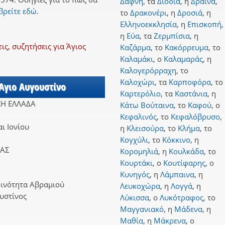
Δάφνη
,
τα
Διόδια
,
η
Δραΐνα
,
βρείτε εδώ.
το
Δρακονέρι
,
η
Δροσιά
,
η
Ελληνοεκκλησία
,
η
Επισκοπή
,
η
Εύα
,
τα
Ζερμπίσια
,
η
ς, συζητήσεις για Άγιος
Καζάρμα
,
το
Κακόρρευμα
,
το
Καλαμάκι
,
ο
Καλαμαράς
,
η
Καλογερόρραχη
,
το
Καλοχώρι
,
τα
Καρποφόρα
,
το
 Άγιο Αυγουστίνο
Καρτερόλιο
,
τα
Καστάνια
,
η
ΚΗ ΕΛΛΑΔΑ
Κάτω Βούταινα
,
το
Καφού
,
ο
Κεφαλινός
,
το
Κεφαλόβρυσο
,
ι Ιονίου
η
Κλεισούρα
,
το
Κλήμα
,
το
Κογχύλι
,
το
Κόκκινο
,
η
ΙΑΣ
Κορομηλιά
,
η
Κουλκάδα
,
το
Κουρτάκι
,
ο
Κουτίφαρης
,
ο
Κυνηγός
,
η
Λάμπαινα
,
η
οινότητα Αβραμιού
Λευκοχώρα
,
η
Λογγά
,
η
υστίνος
Λύκισσα
,
ο
Λυκότραφος
,
το
Μαγγανιακό
,
η
Μάδενα
,
η
Μαθία
,
η
Μάκρενα
,
ο