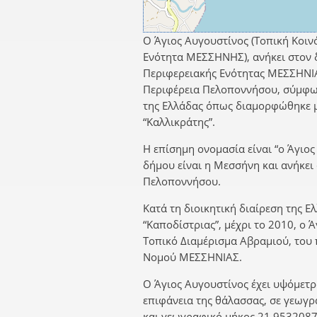
Ο Άγιος Αυγουστίνος (Τοπική Κοιν
Ενότητα ΜΕΣΣΗΝΗΣ), ανήκει στον
Περιφερειακής Ενότητας ΜΕΣΣΗΝΙΑ
Περιφέρεια Πελοποννήσου, σύμφων
της Ελλάδας όπως διαμορφώθηκε 
“Καλλικράτης”.
Η επίσημη ονομασία είναι “ο Άγιος
δήμου είναι η Μεσσήνη και ανήκει
Πελοποννήσου.
Κατά τη διοικητική διαίρεση της Ε
“Καποδίστριας”, μέχρι το 2010, ο 
Τοπικό Διαμέρισμα Αβραμιού, το
Νομού ΜΕΣΣΗΝΙΑΣ.
Ο Άγιος Αυγουστίνος έχει υψόμετρ
επιφάνεια της θάλασσας, σε γεωγ
και γεωγραφικό μήκος 21,9532087