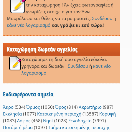
την καταχώρηση ! Άν έχεις φωτογραφίες ή
γνωρίζεις στοιχεία για τον Άνω
Μαυρόλοφο και θέλεις να τα μοιραστείς,
Συνδέσου
ή
κάνε νέο λογαριασμό
και γράψε κι εσύ τώρα!
Καταχώρηση δωρεάν αγγελίας
Καταχώρησε τη δική σου αγγελία εύκολα,
γρήγορα και δωρεάν !
Συνδέσου
ή
κάνε νέο
λογαριασμό
Ενδιαφέροντα σημεία
Άκρο
(534)
Όρμος
(1050)
Όρος
(814)
Ακρωτήριο
(987)
Εκκλησία
(1077)
Κατοικημένη περιοχή
(13587)
Κορυφή
(1083)
Λόφος
(468)
Νησί
(1028)
Ξενοδοχείο
(7991)
Ποτάμι ή ρέμα
(1097)
Τμήμα κατοικημένης περιοχής