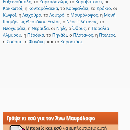
Ευξεινούπολη
,
το
Ζαρκαδοχώρι
,
το
Καραβοτσάκι
,
οι
Κοκκωτοί
,
η
Κονταρόλακκα
,
το
Κορφαλάκι
,
το
Κρόκιο
,
οι
Κωφοί
,
η
Λειχούρα
,
το
Λουτρό
,
ο
Μαυρόλοφος
,
η
Μονή
Κοιμήσεως Θεοτόκου Ξενίας
,
ο
Νέος Πλάτανος
,
το
Νεοχωράκι
,
η
Νεράιδα
,
οι
Νηές
,
ο
Όθρυς
,
η
Παραλία
Αλμυρού
,
η
Πέρδικα
,
το
Πηγάδι
,
ο
Πλάτανος
,
η
Πτελεός
,
η
Σούρπη
,
η
Φυλάκη
,
και
το
Χοροστάσι
.
Γράψε κι εσύ για τον Άνω Μαυρόλοφο
Μπορείς και εσύ
να εμπλουτίσεις αυτή