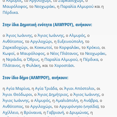
ο
Αλμυρός
,
το
Αργιλοχώρι
,
το
Ζαρκαδοχώρι
,
ο
Μαυρόλοφος
,
το
Νεοχωράκι
,
η
Παραλία Αλμυρού
και
η
Πέρδικα
.
Στην ίδια Δημοτική ενότητα (ΑΛΜΥΡΟΥ), ανήκουν:
ο
Άγιος Ιωάννης
,
ο
Άγιος Ιωάννης
,
ο
Αλμυρός
,
ο
Ανθότοπος
,
το
Αργιλοχώρι
,
η
Ευξεινούπολη
,
το
Ζαρκαδοχώρι
,
οι
Κοκκωτοί
,
το
Κορφαλάκι
,
το
Κρόκιο
,
οι
Κωφοί
,
ο
Μαυρόλοφος
,
ο
Νέος Πλάτανος
,
το
Νεοχωράκι
,
η
Νεράιδα
,
ο
Όθρυς
,
η
Παραλία Αλμυρού
,
η
Πέρδικα
,
ο
Πλάτανος
,
η
Φυλάκη
,
και
το
Χοροστάσι
.
Στον ίδιο δήμο (ΑΛΜΥΡΟΥ), ανήκουν:
η
Αγία Μαρίνα
,
η
Αγία Τριάδα
,
οι
Άγιοι Απόστολοι
,
οι
Άγιοι Θεόδωροι
,
ο
Άγιος Δημήτριος
,
ο
Άγιος Ιωάννης
,
ο
Άγιος Ιωάννης
,
ο
Αλμυρός
,
η
Αμαλιάπολη
,
η
Ανάβρα
,
ο
Ανθότοπος
,
το
Αργιλοχώρι
,
το
Αργυρόνησο (νησίδα)
,
το
Αχίλλειο
,
η
Βρύναινα
,
η
Γαβριανή
,
ο
Δρυμώνας
,
η