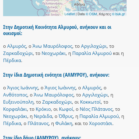
Leaflet
| Data
© OSM
, Χάρτες
© buk.gr
Στην Δημοτική Κοινότητα Αλμυρού, ανήκουν και οι
οικισμοί:
ο
Αλμυρός
,
ο
Άνω Μαυρόλοφος
,
το
Αργιλοχώρι
,
το
Ζαρκαδοχώρι
,
το
Νεοχωράκι
,
η
Παραλία Αλμυρού
και
η
Πέρδικα
.
Στην ίδια Δημοτική ενότητα (ΑΛΜΥΡΟΥ), ανήκουν:
ο
Άγιος Ιωάννης
,
ο
Άγιος Ιωάννης
,
ο
Αλμυρός
,
ο
Ανθότοπος
,
ο
Άνω Μαυρόλοφος
,
το
Αργιλοχώρι
,
η
Ευξεινούπολη
,
το
Ζαρκαδοχώρι
,
οι
Κοκκωτοί
,
το
Κορφαλάκι
,
το
Κρόκιο
,
οι
Κωφοί
,
ο
Νέος Πλάτανος
,
το
Νεοχωράκι
,
η
Νεράιδα
,
ο
Όθρυς
,
η
Παραλία Αλμυρού
,
η
Πέρδικα
,
ο
Πλάτανος
,
η
Φυλάκη
,
και
το
Χοροστάσι
.
Στον ίδιο δήμο (ΑΛΜΥΡΟΥ), ανήκουν: