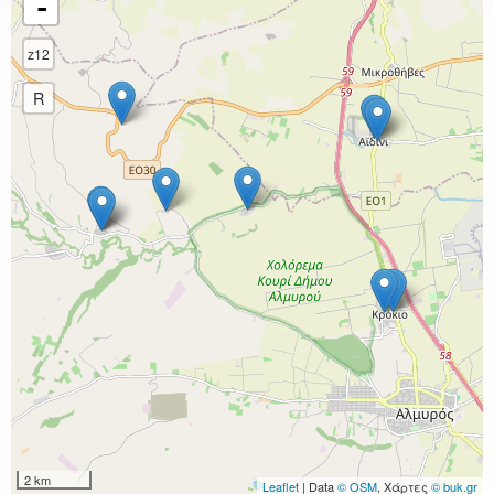
-
z12
R
2 km
Leaflet
| Data
© OSM
, Χάρτες
© buk.gr