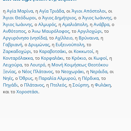
η
Αγία Μαρίνα
,
η
Αγία Τριάδα
,
οι
Άγιοι Απόστολοι
,
οι
Άγιοι Θεόδωροι
,
ο
Άγιος Δημήτριος
,
ο
Άγιος Ιωάννης
,
ο
Άγιος Ιωάννης
,
ο
Αλμυρός
,
η
Αμαλιάπολη
,
η
Ανάβρα
,
ο
Ανθότοπος
,
ο
Άνω Μαυρόλοφος
,
το
Αργιλοχώρι
,
το
Αργυρόνησο (νησίδα)
,
το
Αχίλλειο
,
η
Βρύναινα
,
η
Γαβριανή
,
ο
Δρυμώνας
,
η
Ευξεινούπολη
,
το
Ζαρκαδοχώρι
,
το
Καραβοτσάκι
,
οι
Κοκκωτοί
,
η
Κονταρόλακκα
,
το
Κορφαλάκι
,
το
Κρόκιο
,
οι
Κωφοί
,
η
Λειχούρα
,
το
Λουτρό
,
η
Μονή Κοιμήσεως Θεοτόκου
Ξενίας
,
ο
Νέος Πλάτανος
,
το
Νεοχωράκι
,
η
Νεράιδα
,
οι
Νηές
,
ο
Όθρυς
,
η
Παραλία Αλμυρού
,
η
Πέρδικα
,
το
Πηγάδι
,
ο
Πλάτανος
,
η
Πτελεός
,
η
Σούρπη
,
η
Φυλάκη
,
και
το
Χοροστάσι
.