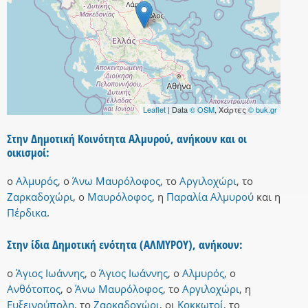
Leaflet
| Data
© OSM
, Χάρτες
© buk.gr
Στην Δημοτική Κοινότητα Αλμυρού, ανήκουν και οι
οικισμοί:
ο
Αλμυρός
,
ο
Άνω Μαυρόλοφος
,
το
Αργιλοχώρι
,
το
Ζαρκαδοχώρι
,
ο
Μαυρόλοφος
,
η
Παραλία Αλμυρού
και
η
Πέρδικα
.
Στην ίδια Δημοτική ενότητα (ΑΛΜΥΡΟΥ), ανήκουν:
ο
Άγιος Ιωάννης
,
ο
Άγιος Ιωάννης
,
ο
Αλμυρός
,
ο
Ανθότοπος
,
ο
Άνω Μαυρόλοφος
,
το
Αργιλοχώρι
,
η
Ευξεινούπολη
,
το
Ζαρκαδοχώρι
,
οι
Κοκκωτοί
,
το