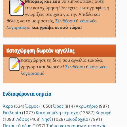
Μπορείς και εσύ
να εμπλουτίσεις αυτή
την καταχώρηση ! Άν έχεις φωτογραφίες ή
γνωρίζεις στοιχεία για την Απιδέα και
θέλεις να τα μοιραστείς,
Συνδέσου
ή
κάνε νέο
λογαριασμό
και γράψε κι εσύ τώρα!
Καταχώρηση δωρεάν αγγελίας
Καταχώρησε τη δική σου αγγελία εύκολα,
γρήγορα και δωρεάν !
Συνδέσου
ή
κάνε νέο
λογαριασμό
Ενδιαφέροντα σημεία
Άκρο
(534)
Όρμος
(1050)
Όρος
(814)
Ακρωτήριο
(987)
Εκκλησία
(1077)
Κατοικημένη περιοχή
(13587)
Κορυφή
(1083)
Λόφος
(468)
Νησί
(1028)
Ξενοδοχείο
(7991)
Ποτάμι ή ρέμα
(1097)
Τμήμα κατοικημένης περιοχής