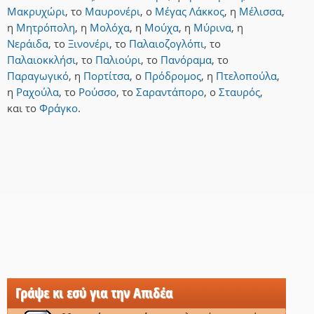
Μακρυχώρι
,
το
Μαυρονέρι
,
ο
Μέγας Λάκκος
,
η
Μέλισσα
,
η
Μητρόπολη
,
η
Μολόχα
,
η
Μούχα
,
η
Μύρινα
,
η
Νεράιδα
,
το
Ξινονέρι
,
το
Παλαιοζογλόπι
,
το
Παλαιοκκλήσι
,
το
Παλιούρι
,
το
Πανόραμα
,
το
Παραγωγικό
,
η
Πορτίτσα
,
ο
Πρόδρομος
,
η
Πτελοπούλα
,
η
Ραχούλα
,
το
Ρούσσο
,
το
Σαραντάπορο
,
ο
Σταυρός
,
και
το
Φράγκο
.
Γράψε κι εσύ για την Απιδέα