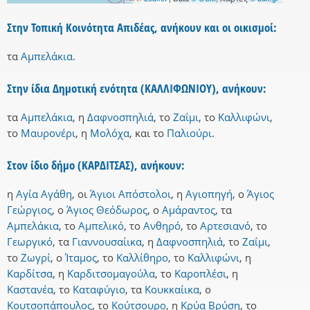
Στην Τοπική Κοινότητα Απιδέας, ανήκουν και οι οικισμοί:
τα
Αμπελάκια
.
Στην ίδια Δημοτική ενότητα (ΚΑΛΛΙΦΩΝΙΟΥ), ανήκουν:
τα
Αμπελάκια
,
η
Δαφνοσπηλιά
,
το
Ζαΐμι
,
το
Καλλιφώνι
,
το
Μαυρονέρι
,
η
Μολόχα
,
και
το
Παλιούρι
.
Στον ίδιο δήμο (ΚΑΡΔΙΤΣΑΣ), ανήκουν:
η
Αγία Αγάθη
,
οι
Άγιοι Απόστολοι
,
η
Αγιοπηγή
,
ο
Άγιος
Γεώργιος
,
ο
Άγιος Θεόδωρος
,
ο
Αμάραντος
,
τα
Αμπελάκια
,
το
Αμπελικό
,
το
Ανθηρό
,
το
Αρτεσιανό
,
το
Γεωργικό
,
τα
Γιαννουσαίικα
,
η
Δαφνοσπηλιά
,
το
Ζαΐμι
,
το
Ζωγρί
,
ο
Ίταμος
,
το
Καλλίθηρο
,
το
Καλλιφώνι
,
η
Καρδίτσα
,
η
Καρδιτσομαγούλα
,
το
Καροπλέσι
,
η
Καστανέα
,
το
Καταφύγιο
,
τα
Κουκκαίικα
,
ο
Κουτσοπάπουλος
,
το
Κούτσουρο
,
η
Κρύα Βρύση
,
το