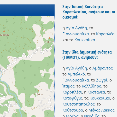
Στην Τοπική Κοινότητα
Καροπλεσίου, ανήκουν και οι
οικισμοί:
η
Αγία Αγάθη
,
τα
Γιαννουσαίικα
,
το
Καροπλέσι
και
τα
Κουκκαίικα
.
Στην ίδια Δημοτική ενότητα
(ΙΤΑΜΟΥ), ανήκουν:
η
Αγία Αγάθη
,
ο
Αμάραντος
,
το
Αμπελικό
,
τα
Γιαννουσαίικα
,
το
Ζωγρί
,
ο
Ίταμος
,
το
Καλλίθηρο
,
το
Καροπλέσι
,
η
Καστανέα
,
το
Καταφύγιο
,
τα
Κουκκαίικα
,
ο
Κουτσοπάπουλος
,
το
Κούτσουρο
,
ο
Μέγας Λάκκος
,
η
Μούχα
,
η
Νεράιδα
,
το