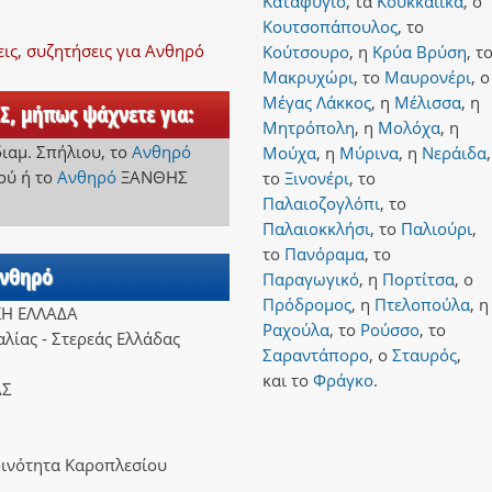
Καταφύγιο
,
τα
Κουκκαίικα
,
ο
Κουτσοπάπουλος
,
το
ς, συζητήσεις για Ανθηρό
Κούτσουρο
,
η
Κρύα Βρύση
,
τ
Μακρυχώρι
,
το
Μαυρονέρι
,
ο
Μέγας Λάκκος
,
η
Μέλισσα
,
η
Σ, μήπως ψάχνετε για:
Μητρόπολη
,
η
Μολόχα
,
η
διαμ. Σπήλιου
,
το
Ανθηρό
Μούχα
,
η
Μύρινα
,
η
Νεράιδα
,
ού
ή
το
Ανθηρό
ΞΑΝΘΗΣ
το
Ξινονέρι
,
το
Παλαιοζογλόπι
,
το
Παλαιοκκλήσι
,
το
Παλιούρι
,
το
Πανόραμα
,
το
Ανθηρό
Παραγωγικό
,
η
Πορτίτσα
,
ο
Πρόδρομος
,
η
Πτελοπούλα
,
η
ΚΗ ΕΛΛΑΔΑ
Ραχούλα
,
το
Ρούσσο
,
το
λίας - Στερεάς Ελλάδας
Σαραντάπορο
,
ο
Σταυρός
,
και
το
Φράγκο
.
ΑΣ
οινότητα Καροπλεσίου