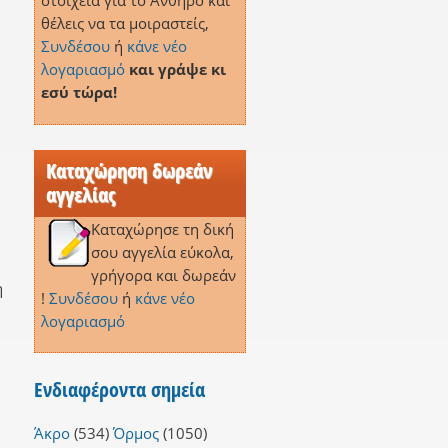
στοιχεία για το Ανθηρό και
θέλεις να τα μοιραστείς,
Συνδέσου
ή
κάνε νέο
λογαριασμό
και γράψε κι
εσύ τώρα!
Καταχώρηση δωρεάν
αγγελίας
Καταχώρησε τη δική
σου αγγελία εύκολα,
γρήγορα και δωρεάν
η
!
Συνδέσου
ή
κάνε νέο
λογαριασμό
Ενδιαφέροντα σημεία
Άκρο
(534)
Όρμος
(1050)