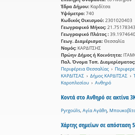
Έδρα Δήμου:
Καρδίτσα
Υψόμετρο:
740
Κωδικός Οικισμού:
2301020403
Γεωγραφικό Μήκος:
21.7517834
Γεωγραφικό Πλάτος :
39.197464
Γεωγ. Διαμέρισμα:
Θεσσαλία
Νομός:
ΚΑΡΔΙΤΣΗΣ
Πρώην Δήμος ή Κοινότητα:
ΙΤΑΜ
Παλ. Όνομα Τοπ. Διαμερίσματος
Περιφέρεια Θεσσαλίας
›
Περιφερε
ΚΑΡΔΙΤΣΑΣ
›
Δήμος ΚΑΡΔΙΤΣΑΣ
›
Καροπλεσίου
›
Ανθηρό
Κοντά στο Ανθηρό σε ακτίνα 
Pyrgoúlis
,
Αγία Αγάθη
,
Μπουκοβίτ
Χάρτης σημείων σε απόσταση 