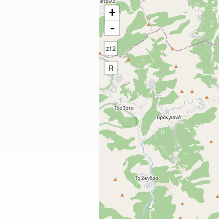
+
-
z12
R