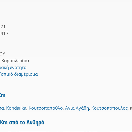
371
0417
ΟΥ
:
Καροπλεσίου
ιακή ενότητα
Τοπικό διαμέρισμα
3Km
σα
,
Kondaíika
,
Κουτσοπαπούλο
,
Αγία Αγάθη
,
Κουτσοπάπουλος
,
5Km από το Ανθηρό