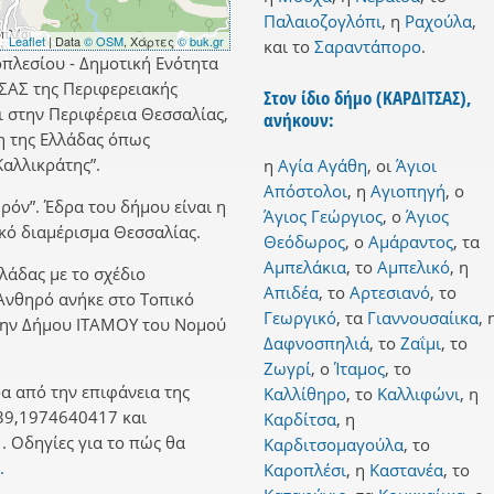
Παλαιοζογλόπι
,
η
Ραχούλα
,
Leaflet
| Data
© OSM
, Χάρτες
© buk.gr
και
το
Σαραντάπορο
.
πλεσίου - Δημοτική Ενότητα
ΣΑΣ της Περιφερειακής
Στον ίδιο δήμο (ΚΑΡΔΙΤΣΑΣ),
 στην Περιφέρεια Θεσσαλίας,
ανήκουν:
η της Ελλάδας όπως
αλλικράτης”.
η
Αγία Αγάθη
,
οι
Άγιοι
Απόστολοι
,
η
Αγιοπηγή
,
ο
ρόν”. Έδρα του δήμου είναι η
Άγιος Γεώργιος
,
ο
Άγιος
κό διαμέρισμα Θεσσαλίας.
Θεόδωρος
,
ο
Αμάραντος
,
τα
Αμπελάκια
,
το
Αμπελικό
,
η
λλάδας με το σχέδιο
Απιδέα
,
το
Αρτεσιανό
,
το
 Ανθηρό ανήκε στο Τοπικό
Γεωργικό
,
τα
Γιαννουσαίικα
,
ώην Δήμου ΙΤΑΜΟΥ του Νομού
Δαφνοσπηλιά
,
το
Ζαΐμι
,
το
Ζωγρί
,
ο
Ίταμος
,
το
α από την επιφάνεια της
Καλλίθηρο
,
το
Καλλιφώνι
,
η
39,1974640417 και
Καρδίτσα
,
η
 Οδηγίες για το πώς θα
Καρδιτσομαγούλα
,
το
.
Καροπλέσι
,
η
Καστανέα
,
το