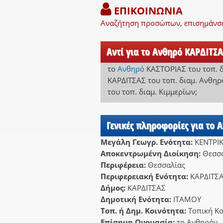
ΕΠΙΚΟΙΝΩΝΙΑ
Αναζήτηση προσώπων, επισημάνσει
Αντί για το Ανθηρό ΚΑΡΔΙΤΣΑ
το
Ανθηρό
ΚΑΣΤΟΡΙΑΣ
του τοπ. 
ΚΑΡΔΙΤΣΑΣ
του τοπ. διαμ. Ανθηρ
του τοπ. διαμ. Κιμμερίων
;
Γενικές πληροφορίες για το 
Μεγάλη Γεωγρ. Ενότητα:
ΚΕΝΤΡΙ
Αποκεντρωμένη Διοίκηση:
Θεσσα
Περιφέρεια:
Θεσσαλίας
Περιφερειακή Ενότητα:
ΚΑΡΔΙΤΣ
Δήμος:
ΚΑΡΔΙΤΣΑΣ
Δημοτική Ενότητα:
ΙΤΑΜΟΥ
Τοπ. ή Δημ. Κοινότητα:
Τοπική Κ
Επίσημη Ονομασία:
το Ανθηρόν