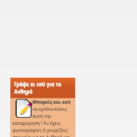
Γράψε κι εσύ για το
Ανθηρό
Μπορείς και εσύ
να εμπλουτίσεις
αυτή την
καταχώρηση ! Άν έχεις
φωτογραφίες ή γνωρίζεις