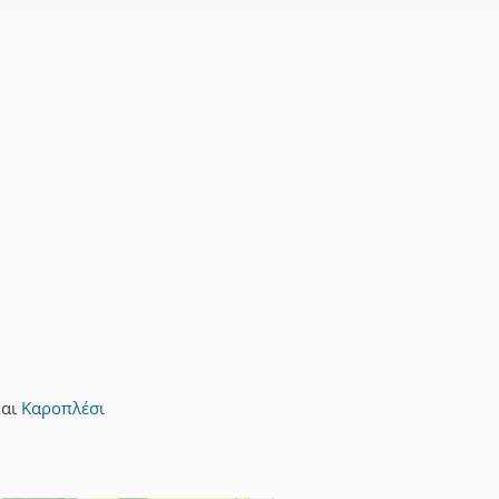
και
Καροπλέσι