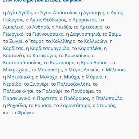
η
Αγία Αγάθη
,
οι
Άγιοι Απόστολοι
,
η
Αγιοπηγή
,
ο
Άγιος
Γεώργιος
,
ο
Άγιος Θεόδωρος
,
ο
Αμάραντος
,
το
Αμπελικό
,
το
Ανθηρό
,
η
Απιδέα
,
το
Αρτεσιανό
,
το
Γεωργικό
,
τα
Γιαννουσαίικα
,
η
Δαφνοσπηλιά
,
το
Ζαΐμι
,
το
Ζωγρί
,
ο
Ίταμος
,
το
Καλλίθηρο
,
το
Καλλιφώνι
,
η
Καρδίτσα
,
η
Καρδιτσομαγούλα
,
το
Καροπλέσι
,
η
Καστανέα
,
το
Καταφύγιο
,
τα
Κουκκαίικα
,
ο
Κουτσοπάπουλος
,
το
Κούτσουρο
,
η
Κρύα Βρύση
,
το
Μακρυχώρι
,
το
Μαυρονέρι
,
ο
Μέγας Λάκκος
,
η
Μέλισσα
,
η
Μητρόπολη
,
η
Μολόχα
,
η
Μούχα
,
η
Μύρινα
,
η
Νεράιδα
,
το
Ξινονέρι
,
το
Παλαιοζογλόπι
,
το
Παλαιοκκλήσι
,
το
Παλιούρι
,
το
Πανόραμα
,
το
Παραγωγικό
,
η
Πορτίτσα
,
ο
Πρόδρομος
,
η
Πτελοπούλα
,
η
Ραχούλα
,
το
Ρούσσο
,
το
Σαραντάπορο
,
ο
Σταυρός
,
και
το
Φράγκο
.