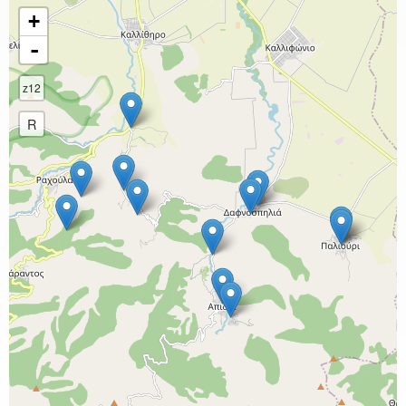
+
-
z12
R