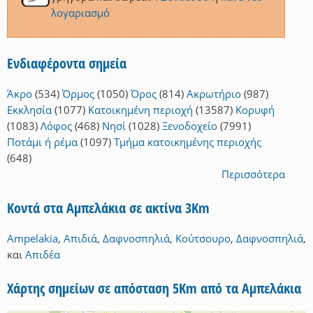
λογαριασμό
Ενδιαφέροντα σημεία
Άκρο
(534)
Όρμος
(1050)
Όρος
(814)
Ακρωτήριο
(987)
Εκκλησία
(1077)
Κατοικημένη περιοχή
(13587)
Κορυφή
(1083)
Λόφος
(468)
Νησί
(1028)
Ξενοδοχείο
(7991)
Ποτάμι ή ρέμα
(1097)
Τμήμα κατοικημένης περιοχής
(648)
Περισσότερα
Κοντά στα Αμπελάκια σε ακτίνα 3Km
Ampelakia
,
Απιδιά
,
Δαφνοσπηλιά
,
Κούτσουρο
,
Δαφνοσπηλιά
,
και
Απιδέα
Χάρτης σημείων σε απόσταση 5Km από τα Αμπελάκια