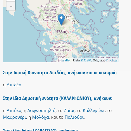
-
Leaflet
| Data
© OSM
, Χάρτες
© buk.gr
Στην Τοπική Κοινότητα Απιδέας, ανήκουν και οι οικισμοί:
η
Απιδέα
.
Στην ίδια Δημοτική ενότητα (ΚΑΛΛΙΦΩΝΙΟΥ), ανήκουν:
η
Απιδέα
,
η
Δαφνοσπηλιά
,
το
Ζαΐμι
,
το
Καλλιφώνι
,
το
Μαυρονέρι
,
η
Μολόχα
,
και
το
Παλιούρι
.
Στον ίδιο δήμο (ΚΑΡΔΙΤΣΑΣ), ανήκουν: