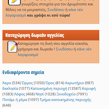
γνωρίζεις στοιχεία για τον Δρυμότοπο και
θέλεις να τα μοιραστείς,
Συνδέσου
ή
κάνε νέο
λογαριασμό
και γράψε κι εσύ τώρα!
Καταχώρηση δωρεάν αγγελίας
Καταχώρησε τη δική σου αγγελία εύκολα,
γρήγορα και δωρεάν !
Συνδέσου
ή
κάνε νέο
λογαριασμό
Ενδιαφέροντα σημεία
Άκρο
(534)
Όρμος
(1050)
Όρος
(814)
Ακρωτήριο
(987)
Εκκλησία
(1077)
Κατοικημένη περιοχή
(13587)
Κορυφή
(1083)
Λόφος
(468)
Νησί
(1028)
Ξενοδοχείο
(7991)
Ποτάμι ή ρέμα
(1097)
Τμήμα κατοικημένης περιοχής
(648)