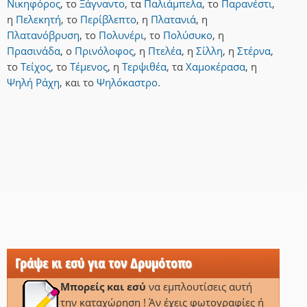
Νικηφόρος
,
το
Ξάγναντο
,
τα
Παλιάμπελα
,
το
Παρανέστι
,
η
Πελεκητή
,
το
Περίβλεπτο
,
η
Πλατανιά
,
η
Πλατανόβρυση
,
το
Πολυνέρι
,
το
Πολύσυκο
,
η
Πρασινάδα
,
ο
Πρινόλοφος
,
η
Πτελέα
,
η
Σίλλη
,
η
Στέρνα
,
το
Τείχος
,
το
Τέμενος
,
η
Τερψιθέα
,
τα
Χαμοκέρασα
,
η
Ψηλή Ράχη
,
και
το
Ψηλόκαστρο
.
Γράψε κι εσύ για τον Δρυμότοπο
Μπορείς και εσύ
να εμπλουτίσεις αυτή
την καταχώρηση ! Άν έχεις φωτογραφίες ή