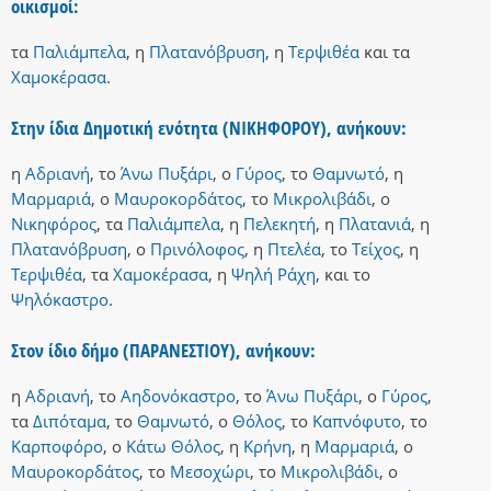
οικισμοί:
τα
Παλιάμπελα
,
η
Πλατανόβρυση
,
η
Τερψιθέα
και
τα
Χαμοκέρασα
.
Στην ίδια Δημοτική ενότητα (ΝΙΚΗΦΟΡΟΥ), ανήκουν:
η
Αδριανή
,
το
Άνω Πυξάρι
,
ο
Γύρος
,
το
Θαμνωτό
,
η
Μαρμαριά
,
ο
Μαυροκορδάτος
,
το
Μικρολιβάδι
,
ο
Νικηφόρος
,
τα
Παλιάμπελα
,
η
Πελεκητή
,
η
Πλατανιά
,
η
Πλατανόβρυση
,
ο
Πρινόλοφος
,
η
Πτελέα
,
το
Τείχος
,
η
Τερψιθέα
,
τα
Χαμοκέρασα
,
η
Ψηλή Ράχη
,
και
το
Ψηλόκαστρο
.
Στον ίδιο δήμο (ΠΑΡΑΝΕΣΤΙΟΥ), ανήκουν:
η
Αδριανή
,
το
Αηδονόκαστρο
,
το
Άνω Πυξάρι
,
ο
Γύρος
,
τα
Διπόταμα
,
το
Θαμνωτό
,
ο
Θόλος
,
το
Καπνόφυτο
,
το
Καρποφόρο
,
ο
Κάτω Θόλος
,
η
Κρήνη
,
η
Μαρμαριά
,
ο
Μαυροκορδάτος
,
το
Μεσοχώρι
,
το
Μικρολιβάδι
,
ο